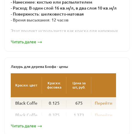
- Нанесение: кистью или распылителем
- Расход: В один слой 16 кв.м/л, в два слоя 10 кв.м/л
- Поверхность: шелковисто-матовая
- Время высыхания: 12 часов
Этот продукт используется как краска для наружных
работ по дереву для окраски стен домов из бревна,
Читать далее
профилированного бруса, клееного бруса, наличников,
окон, дверей и любых деревянных поверхностей,
подвергающихся атмосферным нагрузкам. Колеруется
в любой цвет.
Лазурь для дерева Биофа - цены
Лазурь надежно защищает фасады деревянных домов
от неблагоприятных условий, сохраняет рисунок и
текстуру дерева. Создавая шелковисто-матовую
Краски:
Цена за
Краски: цвет
фасовка
шт, руб.
поверхность, она не образует полимерной пленки,
позволяя древесине дышать. Поверхность,
окрашенная лазурью для дерева BIOFA, долговечна, со
Black Coffe
0.125
675
Перейти
временем не шелушится и не растрескивается.
Обновлять фасад потребуется не раньше, чем через 4
Black Coffe
0.375
1 373
Перейти
-5 лет, при этом дерево не нужно шкурить – новый слой
наносится просто поверх старого. Для эффективной
Читать далее
Black Coffe
1
3 444
Перейти
ультрафиолетовой защиты рекомендуется