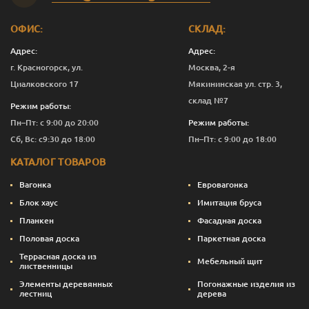
Мокрый
1
3 444
Перейти
асфальт
ОФИС:
СКЛАД:
Мокрый
2.5
7 624
Перейти
асфальт
Адрес:
Адрес:
г. Красногорск, ул.
Москва, 2-я
Мокрый
10
29 715
Перейти
Циалковского 17
Мякининская ул. стр. 3,
асфальт
склад №7
Режим работы:
Сосна
0.125
675
Перейти
Пн–Пт: с 9:00 до 20:00
Режим работы:
Сб, Вс: с9:30 до 18:00
Пн–Пт: с 9:00 до 18:00
Сосна
0.375
1 317
Перейти
КАТАЛОГ ТОВАРОВ
Сосна
1
3 294
Перейти
Вагонка
Евровагонка
Сосна
2.5
7 249
Перейти
Блок хаус
Имитация бруса
Планкен
Фасадная доска
Сосна
10
28 215
Перейти
Половая доска
Паркетная доска
Темный орех
0.125
675
Перейти
Террасная доска из
Мебельный щит
лиственницы
Темный орех
0.375
1 355
Перейти
Элементы деревянных
Погонажные изделия из
лестниц
дерева