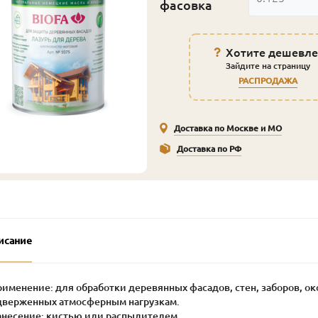
фасовка
Хотите дешевле
Зайдите на страницу
РАСПРОДАЖА
Доставка по Москве и МО
Доставка по РФ
исание
рименение: для обработки деревянных фасадов, стен, заборов, о
дверженных атмосферным нагрузкам.
Нанесение: кистью или распылителем