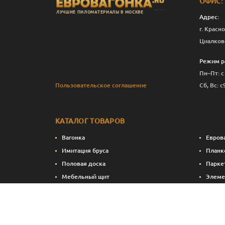
ОФИС:
ЛУЧШИЕ ПИЛОМАТЕРИАЛЫ В МОСКВЕ
Адрес:
г. Красно
Циалков
Режим р
Пн–Пт: с
Пользовательское соглашение
Сб, Вс: с
КАТАЛОГ ТОВАРОВ
Вагонка
Евров
Имитация бруса
Планк
Половая доска
Парке
Мебельный щит
Элеме
Сухие строганные пиломатериалы
Стено
Натуральные краски и масла