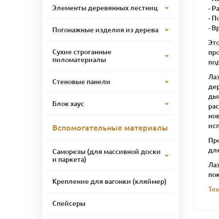
Элементы деревянных лестниц
- Р
- 
- В
Погонажные изделия из дерева
Это
Сухие строганные
пр
пиломатериалы
по
Ла
Стеновые панели
де
ды
Блок хаус
рас
но
ис
Вспомогательные материалы
Пр
дл
Саморезы (для массивной доски
и паркета)
Лаз
пок
Крепление для вагонки (кляймер)
Те
Спейсеры