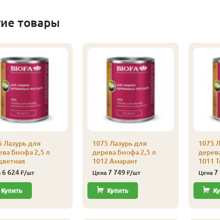
гие товары
5 Лазурь для
1075 Лазурь для
1075 Л
ева Биофа 2,5 л
дерева Биофа 2,5 л
дерева
цветная
1012 Амарант
1011 
6 624
7 749
7
а
₽/шт
Цена
₽/шт
Цена
Купить
Купить
Ку