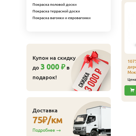
Покраска половой доски
Покраска террасной доски
Покраска вагонки и евровагонки
Купон на скидку
075 Лазурь для
1075 Лазурь для
107
3 000 ₽
до
в
ерева Биофа 0,125 л
дерева Биофа 0,125 л
дер
002 Золотистый
1001 Сосна
Мок
подарок!
675
675
ена
₽/шт
Цена
₽/шт
Цен
Купить
Купить
Доставка
75
₽/км
Подробнее