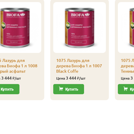
5 Лазурь для
1075 Лазурь для
1075 Л
ева Биофа 1 л 1008
дерева Биофа 1 л 1007
дерева
рый асфальт
Black Coffe
Темны
3 444
3 444
3
а
₽/шт
Цена
₽/шт
Цена
Купить
Купить
Ку