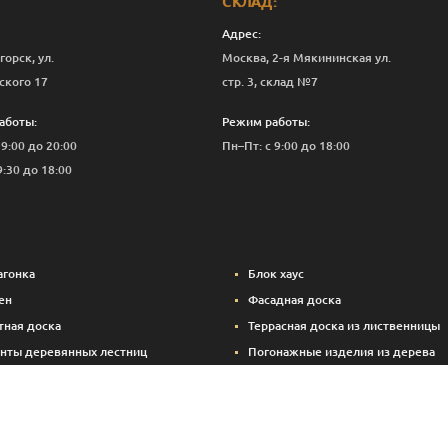
СКЛАД:
Адрес:
горск, ул.
Москва, 2-я Мякининская ул.
ского 17
стр. 3, склад №7
аботы:
Режим работы:
 9:00 до 20:00
Пн–Пт: с 9:00 до 18:00
9:30 до 18:00
агонка
Блок хаус
ен
Фасадная доска
тная доска
Террасная доска из лиственницы
нты деревянных лестниц
Погонажные изделия из дерева
вые панели
Вспомогательные материалы (кре
Брикетированный уголь