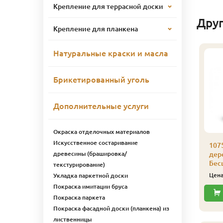
Крепление для террасной доски
Дру
Крепление для планкена
Натуральные краски и масла
Брикетированный уголь
Дополнительные услуги
Окраска отделочных материалов
Искусственное состаривание
075 Лазурь для
1075 Лазурь для
107
древесины (брашировка/
ерева Биофа 1 л 1010
дерева Биофа 1 л 1009
дер
ahagoni
Биофа
Бес
текстурирование)
3 494
3 344
ена
₽/шт
Цена
₽/шт
Цен
Укладка паркетной доски
Покраска имитации бруса
Купить
Купить
Покраска паркета
Покраска фасадной доски (планкена) из
лиственницы