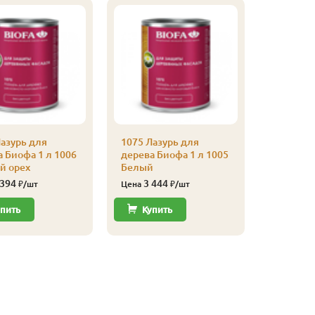
азурь для
1075 Лазурь для
1075 Лаз
 Биофа 1 л 1006
дерева Биофа 1 л 1005
дерева Б
й орех
Белый
Goldahor
 394
3 444
3 39
₽/шт
Цена
₽/шт
Цена
пить
Купить
Купи