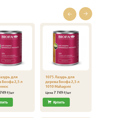
азурь для
1075 Лазурь для
1075 Лаз
 Биофа 2,5 л
дерева Биофа 2,5 л
дерева Б
Тимос
1010 Mahagoni
1009 Би
 749
7 749
7 37
₽/шт
Цена
₽/шт
Цена
пить
Купить
Купи