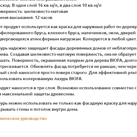
асход: В один слой 16 кв.м/л, в два слоя 10 кв.м/л
Поверхность: шелковисто-матовая
ремя высыхания: 12 часов
т продукт используется как краска для наружных работ по дереву
офилированного бруса, клееного бруса, наличников, окон, двере
двергающихся атмосферным нагрузкам. Колеруется в любой цвет.
зурь надежно защищает фасады деревянных домов от неблагоприят
рева. Создавая шелковисто-матовую поверхность, она не образуе
шать. Поверхность, окрашенная лазурью для дерева BIOFA, долго
трескивается. Обновлять фасад потребуется не раньше, чем через 
вый слой наносится просто поверх старого. Для эффективной ул
пользовать колерованную лазурь BIOFA.
одукт наносится в три слоя. Возможно использование совместно 
я максимальной защиты древесины.
урь можно использовать не только как фасадную краску для нару
рывать стены и потолок внутри дома.
хническое руководство