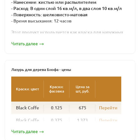
- Нанесение: кистью или распылителем
- Расход: В один слой 16 кв.м/л, в два слоя 10 кв.м/л
- Поверхность: шелковисто-матовая
- Время высыхания: 12 часов
Этот продукт используется как краска для наружных
работ по дереву для окраски стен домов из бревна,
Читать далее
профилированного бруса, клееного бруса, наличников,
окон, дверей и любых деревянных поверхностей,
подвергающихся атмосферным нагрузкам. Колеруется
в любой цвет.
Лазурь для дерева Биофа - цены
Лазурь надежно защищает фасады деревянных домов
от неблагоприятных условий, сохраняет рисунок и
текстуру дерева. Создавая шелковисто-матовую
Краски:
Цена за
Краски: цвет
фасовка
шт, руб.
поверхность, она не образует полимерной пленки,
позволяя древесине дышать. Поверхность,
окрашенная лазурью для дерева BIOFA, долговечна, со
Black Coffe
0.125
675
Перейти
временем не шелушится и не растрескивается.
Обновлять фасад потребуется не раньше, чем через 4
Black Coffe
0.375
1 373
Перейти
-5 лет, при этом дерево не нужно шкурить – новый слой
наносится просто поверх старого. Для эффективной
Читать далее
Black Coffe
1
3 444
Перейти
ультрафиолетовой защиты рекомендуется