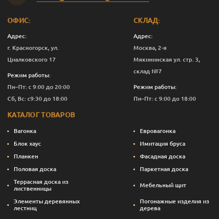
Мокрый
1
3 444
Перейти
асфальт
ОФИС:
СКЛАД:
Мокрый
2.5
7 624
Перейти
асфальт
Адрес:
Адрес:
г. Красногорск, ул.
Москва, 2-я
Мокрый
10
29 715
Перейти
Циалковского 17
Мякининская ул. стр. 3,
асфальт
склад №7
Режим работы:
Сосна
0.125
675
Перейти
Пн–Пт: с 9:00 до 20:00
Режим работы:
Сб, Вс: с9:30 до 18:00
Пн–Пт: с 9:00 до 18:00
Сосна
0.375
1 317
Перейти
КАТАЛОГ ТОВАРОВ
Сосна
1
3 294
Перейти
Вагонка
Евровагонка
Сосна
2.5
7 249
Перейти
Блок хаус
Имитация бруса
Планкен
Фасадная доска
Сосна
10
28 215
Перейти
Половая доска
Паркетная доска
Темный орех
0.125
675
Перейти
Террасная доска из
Мебельный щит
лиственницы
Темный орех
0.375
1 355
Перейти
Элементы деревянных
Погонажные изделия из
лестниц
дерева