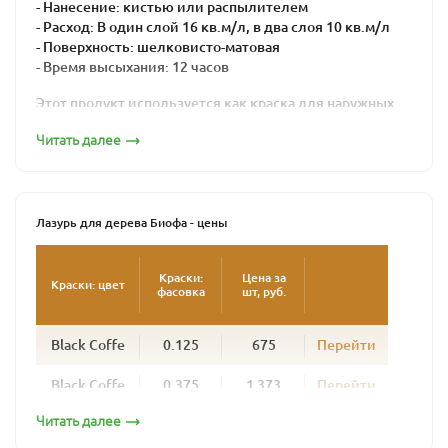
- Нанесение: кистью или распылителем
- Расход: В один слой 16 кв.м/л, в два слоя 10 кв.м/л
- Поверхность: шелковисто-матовая
- Время высыхания: 12 часов
Этот продукт используется как краска для наружных
работ по дереву для окраски стен домов из бревна,
Читать далее
профилированного бруса, клееного бруса, наличников,
окон, дверей и любых деревянных поверхностей,
подвергающихся атмосферным нагрузкам. Колеруется
в любой цвет.
Лазурь для дерева Биофа - цены
Лазурь надежно защищает фасады деревянных домов
от неблагоприятных условий, сохраняет рисунок и
текстуру дерева. Создавая шелковисто-матовую
Краски:
Цена за
Краски: цвет
фасовка
шт, руб.
поверхность, она не образует полимерной пленки,
позволяя древесине дышать. Поверхность,
окрашенная лазурью для дерева BIOFA, долговечна, со
Black Coffe
0.125
675
Перейти
временем не шелушится и не растрескивается.
Обновлять фасад потребуется не раньше, чем через 4
Black Coffe
0.375
1 373
Перейти
-5 лет, при этом дерево не нужно шкурить – новый слой
наносится просто поверх старого. Для эффективной
Читать далее
Black Coffe
1
3 444
Перейти
ультрафиолетовой защиты рекомендуется