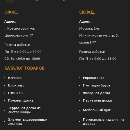
Мокрый
1
3 444
Перейти
асфальт
ОФИС:
СКЛАД:
Мокрый
2.5
7 624
Перейти
асфальт
Адрес:
Адрес:
г. Красногорск, ул.
Москва, 2-я
Мокрый
10
29 715
Перейти
Циалковского 17
Мякининская ул. стр. 3,
асфальт
склад №7
Режим работы:
Сосна
0.125
675
Перейти
Пн–Пт: с 9:00 до 20:00
Режим работы:
Сб, Вс: с9:30 до 18:00
Пн–Пт: с 9:00 до 18:00
Сосна
0.375
1 317
Перейти
КАТАЛОГ ТОВАРОВ
Сосна
1
3 294
Перейти
Вагонка
Евровагонка
Сосна
2.5
7 249
Перейти
Блок хаус
Имитация бруса
Планкен
Фасадная доска
Сосна
10
28 215
Перейти
Половая доска
Паркетная доска
Темный орех
0.125
675
Перейти
Террасная доска из
Мебельный щит
лиственницы
Темный орех
0.375
1 355
Перейти
Элементы деревянных
Погонажные изделия из
лестниц
дерева