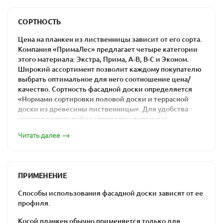
преимуществами.
СОРТНОСТЬ
Ассортимент компании
Цена на планкен из лиственницы зависит от его сорта.
«ПримаЛес»
Компания «ПримаЛес» предлагает четыре категории
этого материала: Экстра, Прима, А-В, В-С и Эконом.
В компании «ПримаЛес» вы сможете купить косой
Широкий ассортимент позволит каждому покупателю
планкен из лиственницы, который будет
выбрать оптимальное для него соотношение цена/
соответствовать всем вашим требованиям.
качество. Сортность фасадной доски определяется
«Нормами сортировки половой доски и террасной
Характеристики
доски из древесины лиственницы». Для удобства
наших покупателей мы приводим типичные
материала
изображения каждого из сортов.
Читать далее
Сорт «Экстра»
влажность – менее 14%;
сортность – Экстра, Прима, А-В, В-С и С;
сечение профиля – 20х140 мм;
ПРИМЕНЕНИЕ
длина – 2,5-5,0 м.
Способы использования фасадной доски зависят от ее
Продается в упаковках по 5 досок: цена материала
профиля.
формируется в зависимости от выбранного вами сорта
и размера.
Косой планкен обычно применяется только для