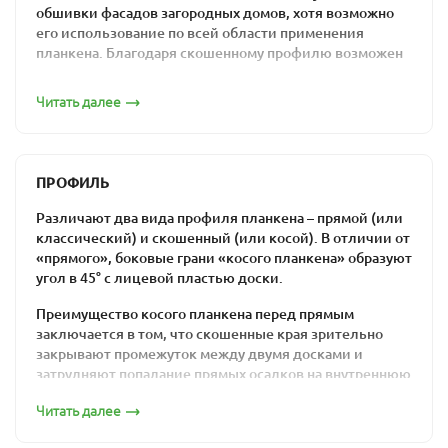
обшивки фасадов загородных домов, хотя возможно
его использование по всей области применения
планкена. Благодаря скошенному профилю возможен
монтаж внахлест, что не позволяет попасть внутрь
конструкции атмосферным осадкам.
Читать далее
По сути это строганная обрезная профилированная
доска, боковые края которой скошены под углом 30-
45°. Особая форма досок и эксплуатационные качества
ПРОФИЛЬ
породы (лиственницы), делают скошенный планкен
оптимальным решением для оформления фасадов.
Различают два вида профиля планкена – прямой (или
классический) и скошенный (или косой). В отличии от
Преимущества и
«прямого», боковые грани «косого планкена» образуют
угол в 45° с лицевой пластью доски.
особенности
Преимущество косого планкена перед прямым
применения материала
заключается в том, что скошенные края зрительно
закрывают промежуток между двумя досками и
По сравнению с прямым профилем косой планкен
затрудняют попадание прямых осадков на внутреннюю
имеет меньше вариантов для применения. Его
сторону вентилируемого фасада. Но в то же время
используют в основном для создания заборов и
Читать далее
монтаж скошенного планкена значительно более
оформления фасадов зданий. Но вместе с тем
трудоемкий, чем монтаж классического.
материал отличается определенными