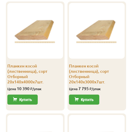
В-С
20
120
3.0
8
1 201
В-С
20
120
4.0
8
1 201
В-С
20
140
3.0
5
1 250
В-С
20
140
4.0
5
1 250
В-С
20
140
5.0
6
1 250
Планкен косой
Планкен косой
В-С
20
140
6.0
6
1 250
(лиственница), сорт
(лиственница), сорт
Отборный
Отборный
Эконом
20
140
4.0
5
750
20х140х4000х7шт.
20х140х3000х7шт.
10 390
7 795
Цена
₽/упак
Цена
₽/упак
Купить
Купить