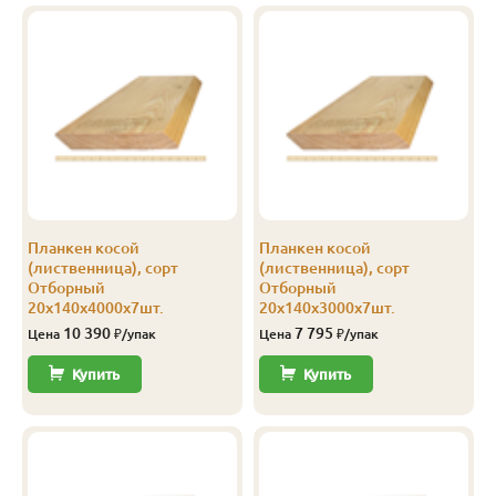
В-С
20
120
3.0
8
1 201
В-С
20
120
4.0
8
1 201
В-С
20
140
3.0
5
1 250
В-С
20
140
4.0
5
1 250
В-С
20
140
5.0
6
1 250
Планкен косой
Планкен косой
В-С
20
140
6.0
6
1 250
(лиственница), сорт
(лиственница), сорт
Отборный
Отборный
Эконом
20
140
4.0
5
750
20х140х4000х7шт.
20х140х3000х7шт.
10 390
7 795
Цена
₽/упак
Цена
₽/упак
Купить
Купить