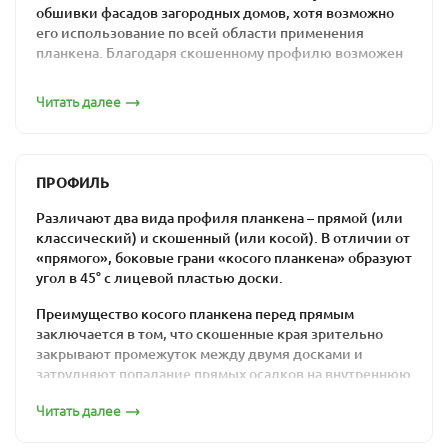
обшивки фасадов загородных домов, хотя возможно
его использование по всей области применения
планкена. Благодаря скошенному профилю возможен
монтаж внахлест, что не позволяет попасть внутрь
конструкции атмосферным осадкам.
Читать далее
По сути это строганная обрезная профилированная
доска, боковые края которой скошены под углом 30-
45°. Особая форма досок и эксплуатационные качества
ПРОФИЛЬ
породы (лиственницы), делают скошенный планкен
оптимальным решением для оформления фасадов.
Различают два вида профиля планкена – прямой (или
классический) и скошенный (или косой). В отличии от
Преимущества и
«прямого», боковые грани «косого планкена» образуют
угол в 45° с лицевой пластью доски.
особенности
Преимущество косого планкена перед прямым
применения материала
заключается в том, что скошенные края зрительно
закрывают промежуток между двумя досками и
По сравнению с прямым профилем косой планкен
затрудняют попадание прямых осадков на внутреннюю
имеет меньше вариантов для применения. Его
сторону вентилируемого фасада. Но в то же время
используют в основном для создания заборов и
Читать далее
монтаж скошенного планкена значительно более
оформления фасадов зданий. Но вместе с тем
трудоемкий, чем монтаж классического.
материал отличается определенными