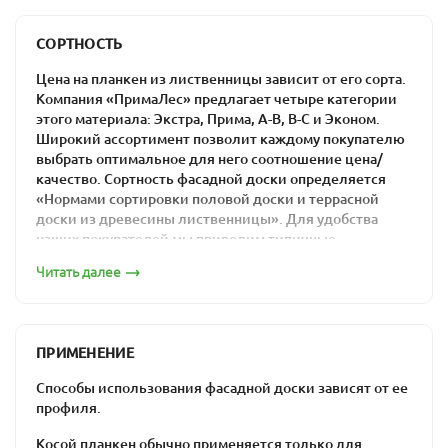
преимуществами.
СОРТНОСТЬ
Ассортимент компании
Цена на планкен из лиственницы зависит от его сорта.
«ПримаЛес»
Компания «ПримаЛес» предлагает четыре категории
этого материала: Экстра, Прима, А-В, В-С и Эконом.
В компании «ПримаЛес» вы сможете купить косой
Широкий ассортимент позволит каждому покупателю
планкен из лиственницы, который будет
выбрать оптимальное для него соотношение цена/
соответствовать всем вашим требованиям.
качество. Сортность фасадной доски определяется
«Нормами сортировки половой доски и террасной
Характеристики
доски из древесины лиственницы». Для удобства
наших покупателей мы приводим типичные
материала
изображения каждого из сортов.
Читать далее
Сорт «Экстра»
влажность – менее 14%;
сортность – Экстра, Прима, А-В, В-С и С;
сечение профиля – 20х140 мм;
ПРИМЕНЕНИЕ
длина – 2,5-5,0 м.
Способы использования фасадной доски зависят от ее
Продается в упаковках по 5 досок: цена материала
профиля.
формируется в зависимости от выбранного вами сорта
и размера.
Косой планкен обычно применяется только для