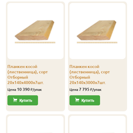
В-С
20
120
3.0
8
1 201
В-С
20
120
4.0
8
1 201
В-С
20
140
3.0
5
1 250
В-С
20
140
4.0
5
1 250
В-С
20
140
5.0
6
1 250
Планкен косой
Планкен косой
В-С
20
140
6.0
6
1 250
(лиственница), сорт
(лиственница), сорт
Отборный
Отборный
Эконом
20
140
4.0
5
750
20х140х4000х7шт.
20х140х3000х7шт.
10 390
7 795
Цена
₽/упак
Цена
₽/упак
Купить
Купить