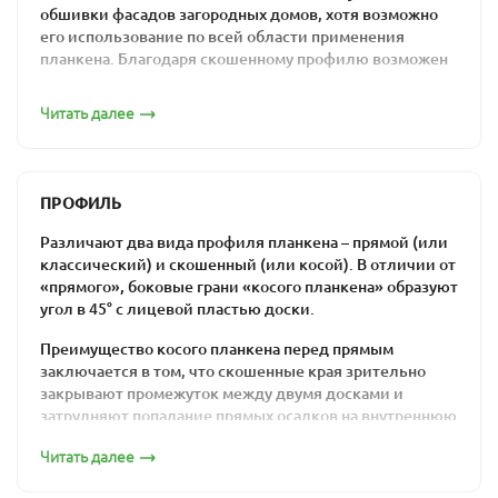
обшивки фасадов загородных домов, хотя возможно
его использование по всей области применения
планкена. Благодаря скошенному профилю возможен
монтаж внахлест, что не позволяет попасть внутрь
конструкции атмосферным осадкам.
Читать далее
По сути это строганная обрезная профилированная
доска, боковые края которой скошены под углом 30-
45°. Особая форма досок и эксплуатационные качества
ПРОФИЛЬ
породы (лиственницы), делают скошенный планкен
оптимальным решением для оформления фасадов.
Различают два вида профиля планкена – прямой (или
классический) и скошенный (или косой). В отличии от
Преимущества и
«прямого», боковые грани «косого планкена» образуют
угол в 45° с лицевой пластью доски.
особенности
Преимущество косого планкена перед прямым
применения материала
заключается в том, что скошенные края зрительно
закрывают промежуток между двумя досками и
По сравнению с прямым профилем косой планкен
затрудняют попадание прямых осадков на внутреннюю
имеет меньше вариантов для применения. Его
сторону вентилируемого фасада. Но в то же время
используют в основном для создания заборов и
Читать далее
монтаж скошенного планкена значительно более
оформления фасадов зданий. Но вместе с тем
трудоемкий, чем монтаж классического.
материал отличается определенными