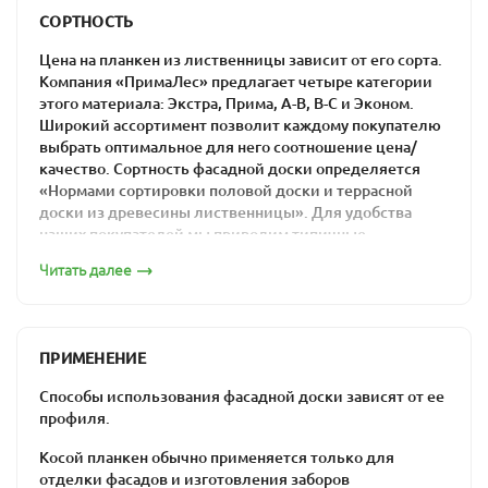
СОРТНОСТЬ
Ассортимент компании
Цена на планкен из лиственницы зависит от его сорта.
«ПримаЛес»
Компания «ПримаЛес» предлагает четыре категории
этого материала: Экстра, Прима, А-В, В-С и Эконом.
В компании «ПримаЛес» вы сможете купить косой
Широкий ассортимент позволит каждому покупателю
планкен из лиственницы, который будет
выбрать оптимальное для него соотношение цена/
соответствовать всем вашим требованиям.
качество. Сортность фасадной доски определяется
«Нормами сортировки половой доски и террасной
Характеристики
доски из древесины лиственницы». Для удобства
наших покупателей мы приводим типичные
материала
изображения каждого из сортов.
Читать далее
Сорт «Экстра»
влажность – менее 14%;
сортность – Экстра, Прима, А-В, В-С и С;
сечение профиля – 20х140 мм;
ПРИМЕНЕНИЕ
длина – 2,5-5,0 м.
Способы использования фасадной доски зависят от ее
Продается в упаковках по 5 досок: цена материала
профиля.
формируется в зависимости от выбранного вами сорта
и размера.
Косой планкен обычно применяется только для
отделки фасадов и изготовления заборов