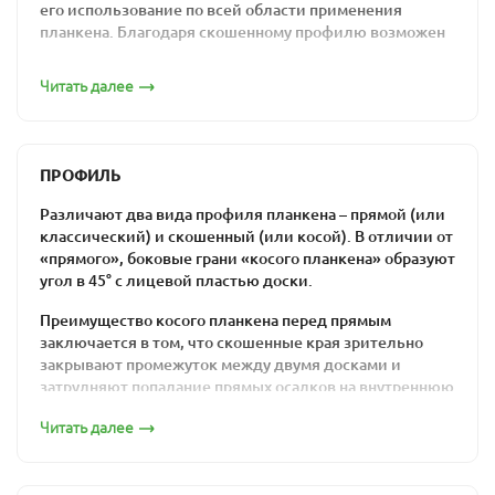
его использование по всей области применения
планкена. Благодаря скошенному профилю возможен
монтаж внахлест, что не позволяет попасть внутрь
конструкции атмосферным осадкам.
Читать далее
По сути это строганная обрезная профилированная
доска, боковые края которой скошены под углом 30-
45°. Особая форма досок и эксплуатационные качества
ПРОФИЛЬ
породы (лиственницы), делают скошенный планкен
оптимальным решением для оформления фасадов.
Различают два вида профиля планкена – прямой (или
классический) и скошенный (или косой). В отличии от
Преимущества и
«прямого», боковые грани «косого планкена» образуют
угол в 45° с лицевой пластью доски.
особенности
Преимущество косого планкена перед прямым
применения материала
заключается в том, что скошенные края зрительно
закрывают промежуток между двумя досками и
По сравнению с прямым профилем косой планкен
затрудняют попадание прямых осадков на внутреннюю
имеет меньше вариантов для применения. Его
сторону вентилируемого фасада. Но в то же время
используют в основном для создания заборов и
Читать далее
монтаж скошенного планкена значительно более
оформления фасадов зданий. Но вместе с тем
трудоемкий, чем монтаж классического.
материал отличается определенными
преимуществами.