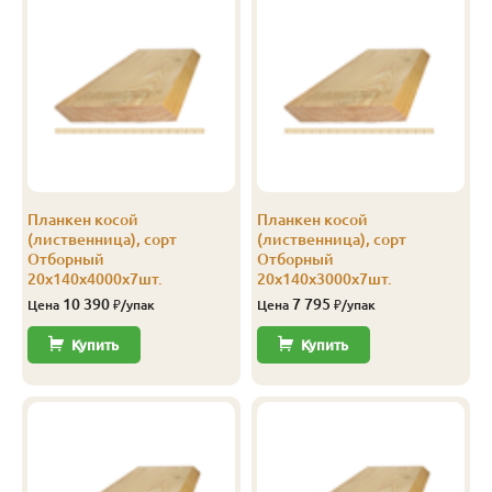
В-С
20
120
3.0
8
1 201
В-С
20
120
4.0
8
1 201
В-С
20
140
3.0
5
1 250
В-С
20
140
4.0
5
1 250
В-С
20
140
5.0
6
1 250
Планкен косой
Планкен косой
В-С
20
140
6.0
6
1 250
(лиственница), сорт
(лиственница), сорт
Отборный
Отборный
Эконом
20
140
4.0
5
750
20х140х4000х7шт.
20х140х3000х7шт.
10 390
7 795
Цена
₽/упак
Цена
₽/упак
Купить
Купить