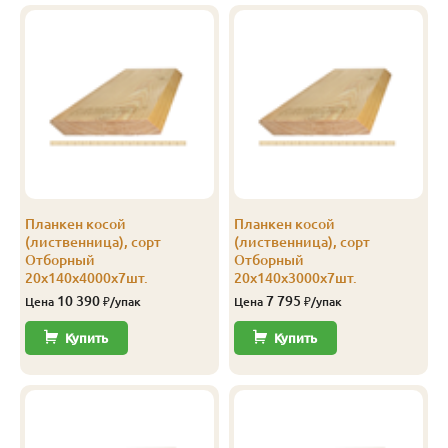
В-С
20
120
3.0
8
1 201
В-С
20
120
4.0
8
1 201
В-С
20
140
3.0
5
1 250
В-С
20
140
4.0
5
1 250
В-С
20
140
5.0
6
1 250
Планкен косой
Планкен косой
В-С
20
140
6.0
6
1 250
(лиственница), сорт
(лиственница), сорт
Отборный
Отборный
Эконом
20
140
4.0
5
750
20х140х4000х7шт.
20х140х3000х7шт.
10 390
7 795
Цена
₽/упак
Цена
₽/упак
Купить
Купить