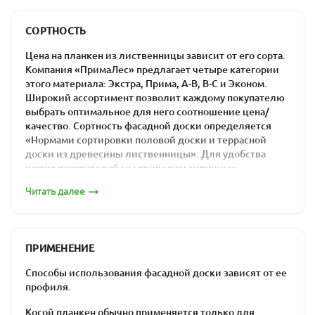
преимуществами.
СОРТНОСТЬ
Ассортимент компании
Цена на планкен из лиственницы зависит от его сорта.
«ПримаЛес»
Компания «ПримаЛес» предлагает четыре категории
этого материала: Экстра, Прима, А-В, В-С и Эконом.
В компании «ПримаЛес» вы сможете купить косой
Широкий ассортимент позволит каждому покупателю
планкен из лиственницы, который будет
выбрать оптимальное для него соотношение цена/
соответствовать всем вашим требованиям.
качество. Сортность фасадной доски определяется
«Нормами сортировки половой доски и террасной
Характеристики
доски из древесины лиственницы». Для удобства
наших покупателей мы приводим типичные
материала
изображения каждого из сортов.
Читать далее
Сорт «Экстра»
влажность – менее 14%;
сортность – Экстра, Прима, А-В, В-С и С;
сечение профиля – 20х140 мм;
ПРИМЕНЕНИЕ
длина – 2,5-5,0 м.
Способы использования фасадной доски зависят от ее
Продается в упаковках по 5 досок: цена материала
профиля.
формируется в зависимости от выбранного вами сорта
и размера.
Косой планкен обычно применяется только для