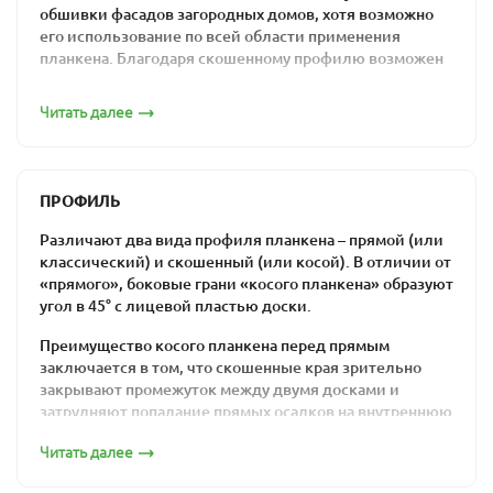
обшивки фасадов загородных домов, хотя возможно
его использование по всей области применения
планкена. Благодаря скошенному профилю возможен
монтаж внахлест, что не позволяет попасть внутрь
конструкции атмосферным осадкам.
Читать далее
По сути это строганная обрезная профилированная
доска, боковые края которой скошены под углом 30-
45°. Особая форма досок и эксплуатационные качества
ПРОФИЛЬ
породы (лиственницы), делают скошенный планкен
оптимальным решением для оформления фасадов.
Различают два вида профиля планкена – прямой (или
классический) и скошенный (или косой). В отличии от
Преимущества и
«прямого», боковые грани «косого планкена» образуют
угол в 45° с лицевой пластью доски.
особенности
Преимущество косого планкена перед прямым
применения материала
заключается в том, что скошенные края зрительно
закрывают промежуток между двумя досками и
По сравнению с прямым профилем косой планкен
затрудняют попадание прямых осадков на внутреннюю
имеет меньше вариантов для применения. Его
сторону вентилируемого фасада. Но в то же время
используют в основном для создания заборов и
Читать далее
монтаж скошенного планкена значительно более
оформления фасадов зданий. Но вместе с тем
трудоемкий, чем монтаж классического.
материал отличается определенными