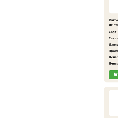
Ваго
лист
Сорт:
Сечен
Длина,
Профи
Цена з
Цена з