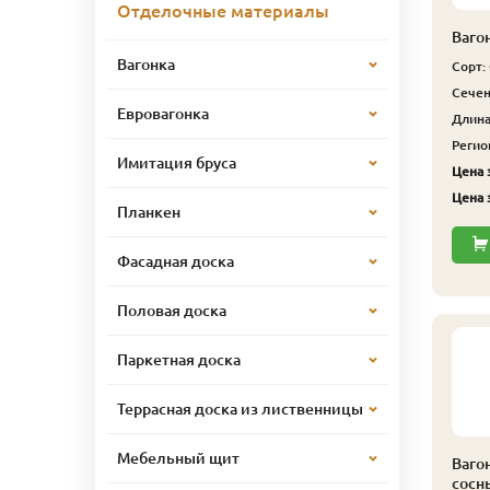
Отделочные материалы
Ваго
Вагонка
Сорт:
Сечен
Евровагонка
Длина,
Регио
Имитация бруса
Цена з
Цена з
Планкен
Фасадная доска
Половая доска
Паркетная доска
Террасная доска из лиственницы
Мебельный щит
Ваго
сосн