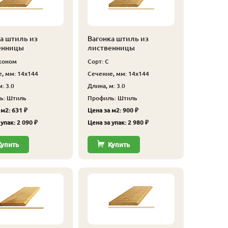
а штиль из
Вагонка штиль из
енницы
лиственницы
коном
Сорт: С
, мм: 14x144
Сечение, мм: 14x144
: 3.0
Длина, м: 3.0
ь: Штиль
Профиль: Штиль
 м2: 631 ₽
Цена за м2: 900 ₽
упак: 2 090 ₽
Цена за упак: 2 980 ₽
Купить
Купить