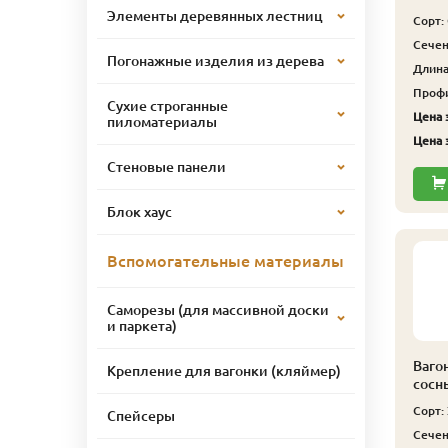
Элементы деревянных лестниц
Сорт:
Сечен
Погонажные изделия из дерева
Длина,
Профи
Сухие строганные
Цена з
пиломатериалы
Цена з
Стеновые панели
Блок хаус
Вспомогательные материалы
Саморезы (для массивной доски
и паркета)
Ваго
Крепление для вагонки (кляймер)
сосн
Сорт:
Спейсеры
Сечен