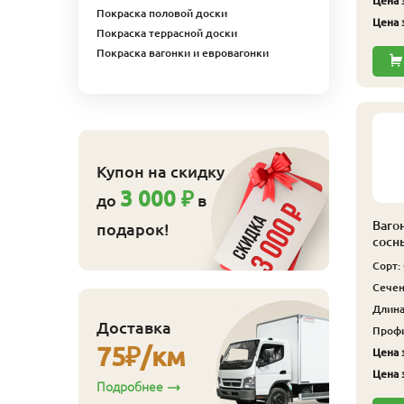
Цена з
Покраска половой доски
Цена з
Покраска террасной доски
Покраска вагонки и евровагонки
Купон на скидку
3 000 ₽
до
в
Ваго
подарок!
сосн
Сорт:
Сечен
Длина,
Доставка
Профи
75
₽/км
Цена з
Цена з
Подробнее