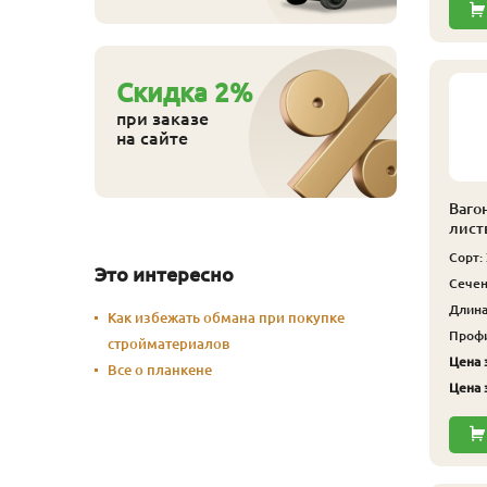
Cкидка
2
%
при заказе
на сайте
Ваго
лист
Сорт:
Это интересно
Сечен
Длина,
Как избежать обмана при покупке
Профи
стройматериалов
Цена з
Все о планкене
Цена з