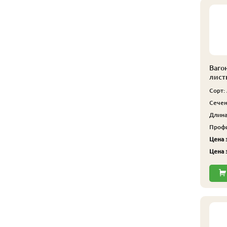
Ваго
лист
Сорт:
Сечен
Длина,
Профи
Цена з
Цена з