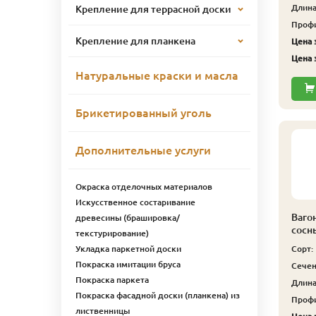
Длина,
Крепление для террасной доски
Профи
Крепление для планкена
Цена з
Цена з
Натуральные краски и масла
Брикетированный уголь
Дополнительные услуги
Окраска отделочных материалов
Искусственное состаривание
Ваго
древесины (брашировка/
сосн
текстурирование)
Укладка паркетной доски
Сорт:
Покраска имитации бруса
Сечен
Покраска паркета
Длина,
Покраска фасадной доски (планкена) из
Профи
лиственницы