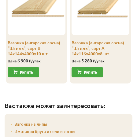
Эконом
14
116
110
4.0
10
Эконом
14
144
138
3.0
10
Эконом
14
144
138
4.0
10
Вагонка (ангарская сосна)
Вагонка (ангарская сосна)
"Штиль", сорт В
"Штиль", сорт А
14х144х4000х10 шт.
14х116х4000х8 шт.
6 900
5 280
Цена
₽/упак
Цена
₽/упак
Купить
Купить
Вас также может заинтересовать:
Вагонка из липы
Имитация бруса из ели и сосны