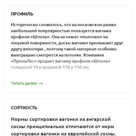
местах произрастания сосны.
ПРОФИЛЬ
Если вы хотите купить в Москве вагонку из ангарской
сосны по оптимальной цене, обращайтесь в компанию
Исторически сложилось, что на московском рынке
«ПримаЛес». Мы поможем вам подобрать материал,
наибольшей популярностью пользуется вагонка
который будет полностью соответствовать вашим
профиля «Штиль». Она не имеет «полочки» на
запросам и качественно выполнять возложенные на
лицевой поверхности, доски вагонки примыкают друг
него функции. Также рекомендуем посетить раздел
другу вплотную , поэтому такой материал особенно
«
Распродажа
».
выигрышно смотрится на потолке. Компания
«ПримаЛес» продает вагонку профиля «Штиль»
Плюсы вагонки из ангарской сосны «Штиль»
толщиной 14 и шириной 116 и 136 мм.
Особенности и преимущества изделий из сухих
Вагонка штиль 14х116. Ангарская сосна
пиломатериалов от компании «ПримаЛес» для
Читать далее
внутренней отделки помещений:
создание благоприятного климата в
помещении,
СОРТНОСТЬ
теплоизоляция,
Нормы сортировки вагонки из ангарской
поддержание оптимального уровня
Вагонка штиль 14х144. Ангарская сосна
сосны принципиально отличаются от норм
влажности,
сортировки вагонки из европейской сосны.
минимальное количество незначительных