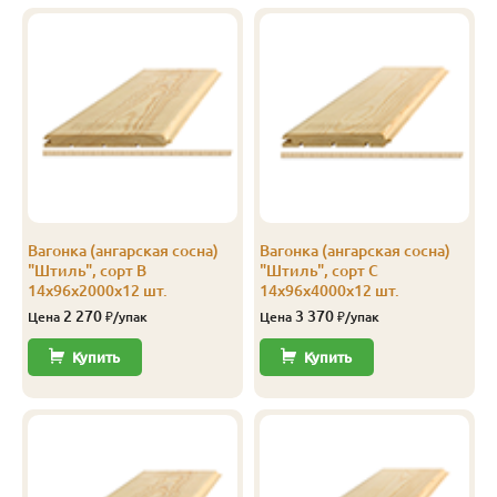
В
14
116
110
4.0
8
В
14
144
138
2.5
8
В
14
144
138
4.0
10
С
14
96
90
3.0
12
С
14
96
90
4.0
12
Вагонка (ангарская сосна)
Вагонка (ангарская сосна)
С
14
116
110
3.0
8
"Штиль", сорт В
"Штиль", сорт С
14х96х2000х12 шт.
14х96х4000х12 шт.
С
14
116
110
4.0
8
2 270
3 370
Цена
₽/упак
Цена
₽/упак
С
14
144
138
2.0
10
Купить
Купить
С
14
144
138
3.0
8
С
14
144
138
4.0
8
Эконом
14
116
110
3.0
10