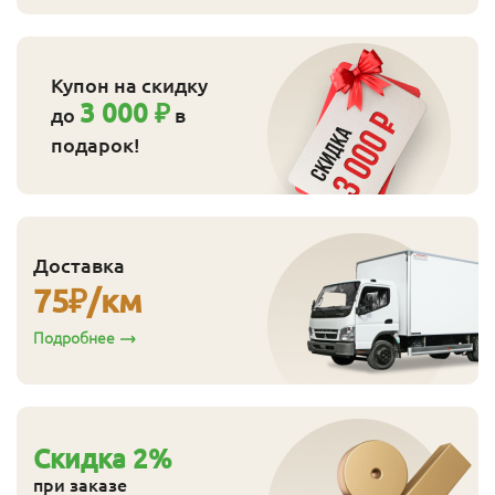
Купон на скидку
3 000 ₽
до
в
подарок!
Доставка
75
₽/км
Подробнее
Cкидка
2
%
при заказе