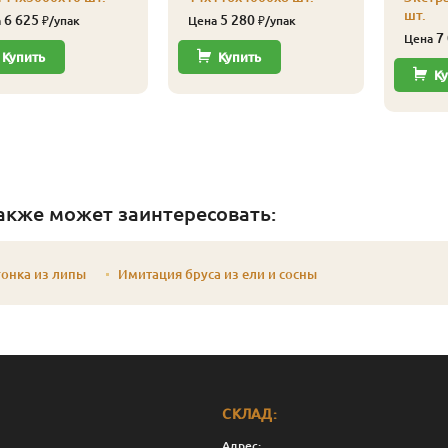
шт.
6 625
5 280
а
₽/упак
Цена
₽/упак
7
Цена
Купить
Купить
Ку
акже может заинтересовать:
онка из липы
Имитация бруса из ели и сосны
СКЛАД:
Адрес: