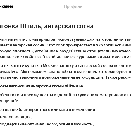
исание
Профиль
агонка Штиль, ангарская сосна
ним из элитных материалов, используемых для изготовления ва
яется ангарская сосна. Этот сорт произрастает в экологически ч
сокую плотность, устойчива к воздействию отрицательных атмо
ханические свойства. Это объясняется суровыми климатическими
и вы хотите купить в Москве вагонку из ангарской сосны по опт
римаЛес». Мы поможем вам подобрать материал, который будет п
чественно выполнять возложенные на него функции. Также реком
юсы вагонки из ангарской сосны «Штиль»
обенности и преимущества изделий из сухих пиломатериалов от
мещений:
создание благоприятного климата в помещении,
теплоизоляция,
поддержание оптимального уровня влажности,