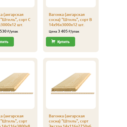
а (ангарская
Вагонка (ангарская
Вагонка 
 "Штиль", сорт С
сосна) "Штиль", сорт В
сосна) "
3000х12 шт.
14х96х3000х12 шт.
Эконом
14х144х3
 530
3 405
₽/упак
Цена
₽/упак
2 03
Цена
пить
Купить
Купи
а (ангарская
Вагонка (ангарская
 "Штиль", сорт
сосна) "Штиль", сорт
Вагонка 
а 14х116х3800х8
Экстра 14х116х2750х6
сосна) "