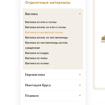
Отделочные материалы
Вагонка
Вагонка из ели и сосны
Вагонка штиль из ели и сосны
Вагонка из ангарской сосны
Вагонка штиль из лиственницы
Вагонка из лиственницы штиль
сращенная
Вагонка из кедра
Вагонка из липы
Вагонка из осины
Евровагонка
Имитация бруса
Планкен