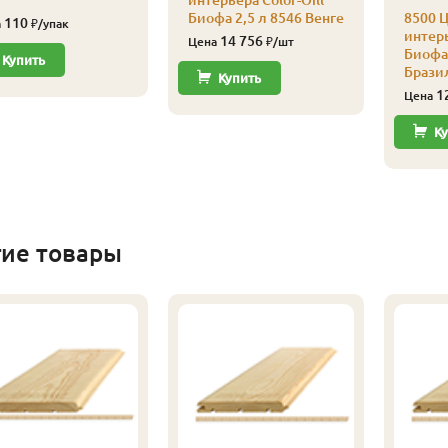
интерьера Color-Oill
Биофа 2,5 л 8546 Венге
8500 Ц
110
а
₽/упак
интерь
14 756
Цена
₽/шт
Биофа 
Купить
Брази
Купить
1
Цена
Ку
гие товары