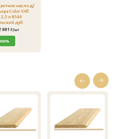
ветное масло д/
ера Color-Oill
2,5 л 8544
льский дуб
2 881
₽/шт
пить