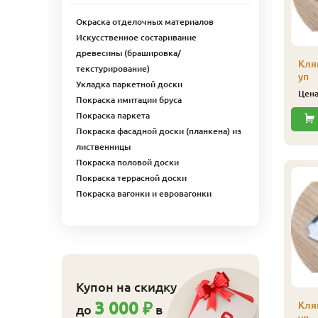
Купить
Окраска отделочных материалов
Искусственное состаривание
древесины (брашировка/
Плинтус
Кля
текстурирование)
(лиственница)
уп
Укладка паркетной доски
сапожек, сорт Экстра,
Цен
Покраска имитации бруса
20х65х2500 мм
Покраска паркета
439
Цена
₽/шт
Покраска фасадной доски (планкена) из
Купить
лиственницы
Покраска половой доски
Покраска террасной доски
Покраска вагонки и евровагонки
линтус
лиственница)
апожек, сорт Экстра,
0х65х4000 мм
700
ена
₽/шт
Купить
Купон на скидку
3 000 ₽
Кля
до
в