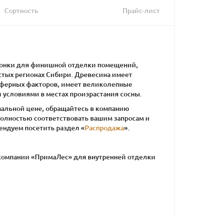
Сортность
Прайс-лист
гонки для финишной отделки помещений,
истых регионах Сибири. Древесина имеет
сферных факторов, имеет великолепные
 условиями в местах произрастания сосны.
имальной цене, обращайтесь в компанию
олностью соответствовать вашим запросам и
ендуем посетить раздел «
Распродажа
».
 компании «ПримаЛес» для внутренней отделки