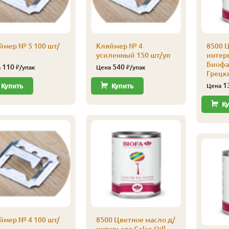
ймер № 5 100 шт/
Кляймер № 4
8500 Ц
усиленный 150 шт/уп
интерь
Биофа 
110
540
а
₽/упак
Цена
₽/упак
Грецк
1
Купить
Купить
Цена
Ку
ймер № 4 100 шт/
8500 Цветное масло д/