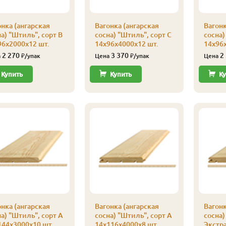
нка (ангарская
Вагонка (ангарская
Вагонк
а) "Штиль", сорт В
сосна) "Штиль", сорт С
сосна)
96х2000х12 шт.
14х96х4000х12 шт.
14х96х
2 270
3 370
2
а
₽/упак
Цена
₽/упак
Цена
Купить
Купить
Ку
нка (ангарская
Вагонка (ангарская
Вагонк
а) "Штиль", сорт А
сосна) "Штиль", сорт А
сосна)
144х3000х10 шт.
14х116х4000х8 шт.
Экстр