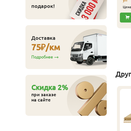
уп
подарок!
Цен
Доставка
75
₽/км
Подробнее
Дру
Cкидка
2
%
при заказе
на сайте