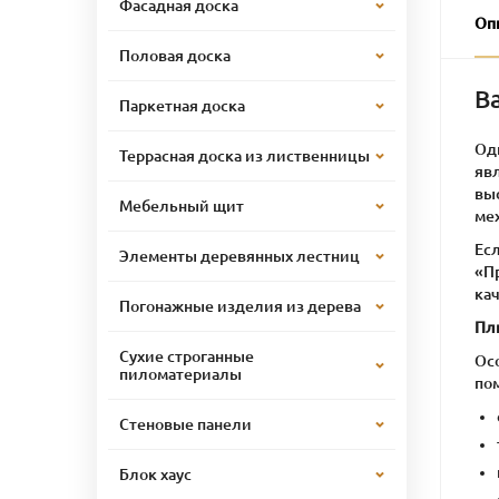
Фасадная доска
Оп
Половая доска
В
Паркетная доска
Од
Террасная доска из лиственницы
явл
вы
Мебельный щит
ме
Есл
Элементы деревянных лестниц
«П
ка
Погонажные изделия из дерева
Пл
Сухие строганные
Ос
пиломатериалы
по
Стеновые панели
Блок хаус