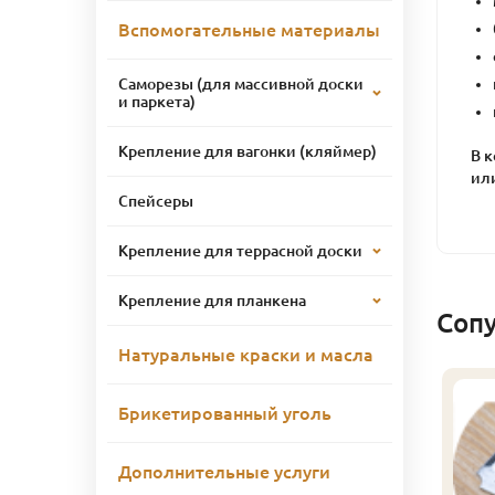
Вспомогательные материалы
Саморезы (для массивной доски
и паркета)
Крепление для вагонки (кляймер)
В 
ил
Спейсеры
Крепление для террасной доски
Крепление для планкена
Соп
Натуральные краски и масла
линтус
Брикетированный уголь
лиственница), сорт
кстра, 32х32х2500 мм
Дополнительные услуги
315
ена
₽/шт