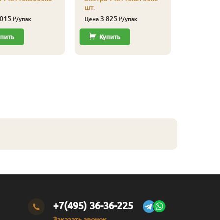
шт.
Экстра 1
шт.
 015
3 825
₽/упак
Цена
₽/упак
4 62
Цена
пить
Купить
Купи
+7(495) 36-36-225
Заказать звонок