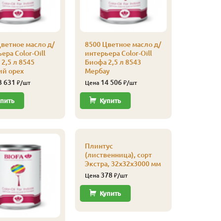
Купи
ветное масло д/
8500 Цветное масло д/
ера Color-Oill
интерьера Color-Oill
2,5 л 8545
Биофа 2,5 л 8543
ий орех
Мербау
3 631
14 506
₽/шт
Цена
₽/шт
пить
Купить
Плинтус
Плинтус
(листве
(лиственница), сорт
сапожек,
Экстра, 32х32х3000 мм
20х65х4
378
700
Цена
₽/шт
Цена
Купить
Купи