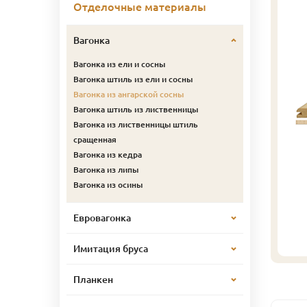
Отделочные материалы
Вагонка
Вагонка из ели и сосны
Вагонка штиль из ели и сосны
Вагонка из ангарской сосны
Вагонка штиль из лиственницы
Вагонка из лиственницы штиль
сращенная
Вагонка из кедра
Вагонка из липы
Вагонка из осины
Евровагонка
Имитация бруса
Планкен