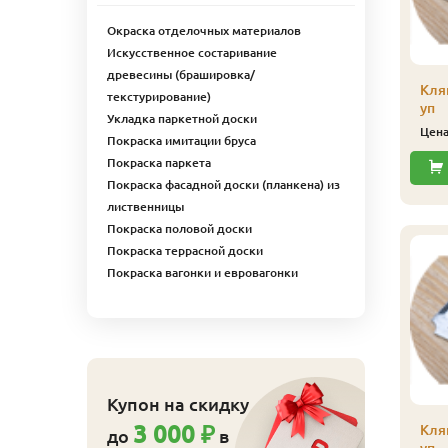
Купить
Окраска отделочных материалов
Искусственное состаривание
древесины (брашировка/
Плинтус
Кля
текстурирование)
(лиственница)
уп
Укладка паркетной доски
сапожек, сорт Экстра,
Цен
Покраска имитации бруса
20х65х2500 мм
Покраска паркета
439
Цена
₽/шт
Покраска фасадной доски (планкена) из
Купить
лиственницы
Покраска половой доски
Покраска террасной доски
Покраска вагонки и евровагонки
линтус
лиственница)
апожек, сорт Экстра,
0х65х4000 мм
700
ена
₽/шт
Купить
Купон на скидку
3 000 ₽
Кля
до
в