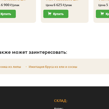
6 900
6 625
5
а
₽/упак
Цена
₽/упак
Цена
Купить
Купить
Ку
акже может заинтересовать:
онка из липы
Имитация бруса из ели и сосны
СКЛАД:
Адрес: