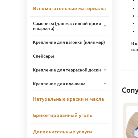
Вспомогательные материалы
Саморезы (для массивной доски
и паркета)
Крепление для вагонки (кляймер)
В 
ил
Спейсеры
Крепление для террасной доски
Крепление для планкена
Соп
Натуральные краски и масла
линтус
Брикетированный уголь
лиственница), сорт
кстра, 32х32х2500 мм
Дополнительные услуги
315
ена
₽/шт