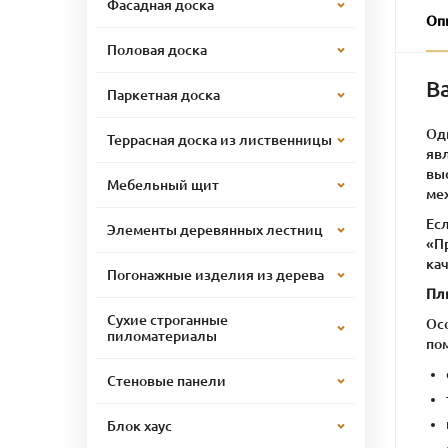
Фасадная доска
Оп
Половая доска
В
Паркетная доска
Од
Террасная доска из лиственницы
явл
вы
Мебельный щит
ме
Есл
Элементы деревянных лестниц
«П
ка
Погонажные изделия из дерева
Пл
Сухие строганные
Ос
пиломатериалы
по
Стеновые панели
Блок хаус