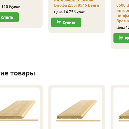
интерьера Color-Oill
Биофа 2,5 л 8546 Венге
8500 Ц
110
а
₽/упак
интерь
14 756
Цена
₽/шт
Биофа 
Купить
Брази
Купить
1
Цена
Ку
гие товары