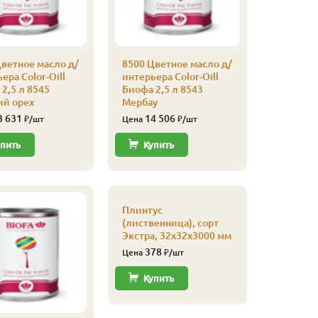
Купи
ветное масло д/
8500 Цветное масло д/
ера Color-Oill
интерьера Color-Oill
2,5 л 8545
Биофа 2,5 л 8543
ий орех
Мербау
3 631
14 506
₽/шт
Цена
₽/шт
пить
Купить
Плинтус
Плинтус
(листве
(лиственница), сорт
сапожек,
Экстра, 32х32х3000 мм
20х65х4
378
700
Цена
₽/шт
Цена
Купить
Купи