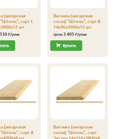
а (ангарская
Вагонка (ангарская
Вагонка 
 "Штиль", сорт С
сосна) "Штиль", сорт В
сосна) "
3000х12 шт.
14х96х3000х12 шт.
Эконом
14х144х3
 530
3 405
₽/упак
Цена
₽/упак
2 03
Цена
пить
Купить
Купи
а (ангарская
Вагонка (ангарская
 "Штиль", сорт А
сосна) "Штиль", сорт
Вагонка 
х4000х8 шт.
Экстра 14х116х3800х8
сосна) "