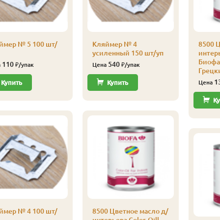
ймер № 5 100 шт/
Кляймер № 4
8500 Ц
усиленный 150 шт/уп
интерь
Биофа 
110
540
а
₽/упак
Цена
₽/упак
Грецк
1
Купить
Купить
Цена
Ку
ймер № 4 100 шт/
8500 Цветное масло д/