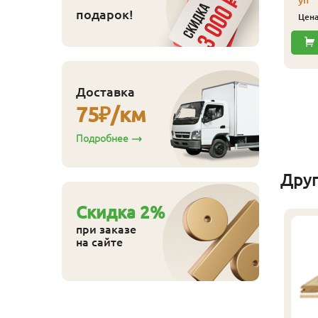
уп
подарок!
Цен
Доставка
75
₽/км
Подробнее
Дру
Cкидка
2
%
при заказе
на сайте