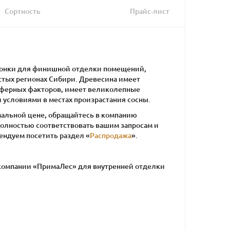
Сортность
Прайс-лист
гонки для финишной отделки помещений,
истых регионах Сибири. Древесина имеет
сферных факторов, имеет великолепные
 условиями в местах произрастания сосны.
имальной цене, обращайтесь в компанию
олностью соответствовать вашим запросам и
ендуем посетить раздел «
Распродажа
».
 компании «ПримаЛес» для внутренней отделки