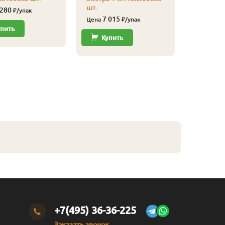
шт.
Экстра 1
 280
₽/упак
шт.
7 015
Цена
₽/упак
3 82
пить
Цена
Купить
Купи
+7(495) 36-36-225
Заказать звонок