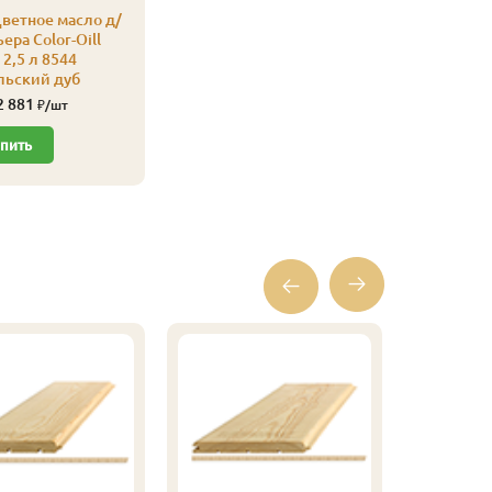
ветное масло д/
ера Color-Oill
2,5 л 8544
льский дуб
2 881
₽/шт
пить