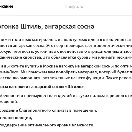
исание
Профиль
агонка Штиль, ангарская сосна
ним из элитных материалов, используемых для изготовления ва
яется ангарская сосна. Этот сорт произрастает в экологически ч
сокую плотность, устойчива к воздействию отрицательных атмо
ханические свойства. Это объясняется суровыми климатическими
и вы хотите купить в Москве вагонку из ангарской сосны по опт
римаЛес». Мы поможем вам подобрать материал, который будет п
чественно выполнять возложенные на него функции. Также реком
юсы вагонки из ангарской сосны «Штиль»
обенности и преимущества изделий из сухих пиломатериалов от
мещений:
создание благоприятного климата в помещении,
теплоизоляция,
поддержание оптимального уровня влажности,