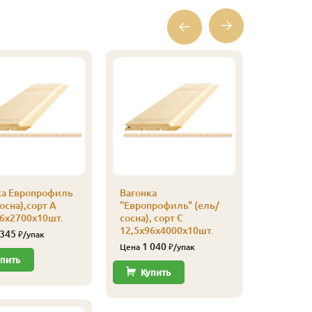
ка Европрофиль
Вагонка
Вагонка
осна),сорт А
"Европрофиль" (ель/
"Европро
96х2700х10шт.
сосна), сорт С
сосна), с
12,5х96х4000х10шт.
12,5х96х
 345
₽/упак
1 040
780
Цена
₽/упак
Цена
пить
Купить
Купи