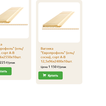
ка
профиль" (ель/
Вагонка
Вагонка
, сорт А-В
"Европрофиль" (ель/
"Европро
96х2550х10шт.
сосна), сорт А-В
сосна), с
12,5х96х2400х10шт.
12,5х96х
 225
₽/упак
1 150
1 49
Цена
₽/упак
Цена
пить
Купить
Купи