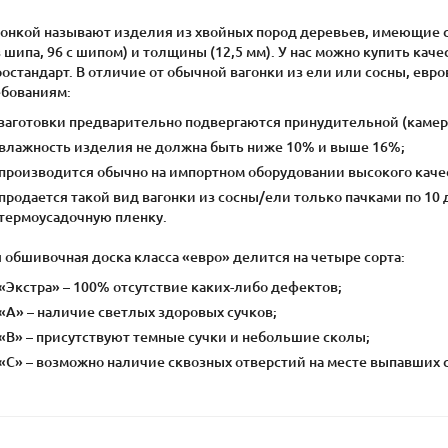
гонкой называют изделия из хвойных пород деревьев, имеющие 
 шипа, 96 с шипом) и толщины (12,5 мм). У нас можно купить кач
ростандарт. В отличие от обычной вагонки из ели или сосны, ев
ебованиям:
заготовки предварительно подвергаются принудительной (камер
влажность изделия не должна быть ниже 10% и выше 16%;
производится обычно на импортном оборудовании высокого каче
продается такой вид вагонки из сосны/ели только пачками по 10
термоусадочную пленку.
 обшивочная доска класса «евро» делится на четыре сорта:
«Экстра» – 100% отсутствие каких-либо дефектов;
«А» – наличие светлых здоровых сучков;
«В» – присутствуют темные сучки и небольшие сколы;
«С» – возможно наличие сквозных отверстий на месте выпавших с