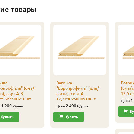
гие товары
онка
Вагонка
Вагон
ропрофиль" (ель/
"Европрофиль" (ель/
(ель/с
а), сорт А-В
сосна), сорт А
12,5х
5х96х2500х10шт.
12,5х96х5000х10шт.
1
Цена
1 200
2 490
а
₽/упак
Цена
₽/упак
Ку
Купить
Купить