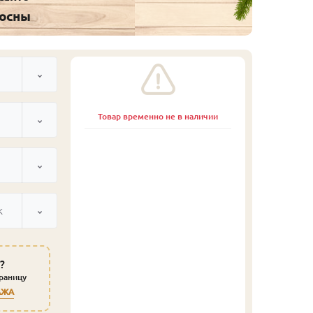
сосны
Товар временно не в наличии
к
?
траницу
АЖА