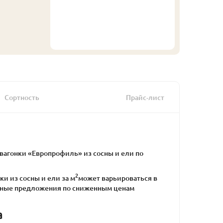
Сортность
Прайс-лист
агонки «Европрофиль» из сосны и ели по
2
ки из сосны и ели за м
может варьироваться в
альные предложения по сниженным ценам
а