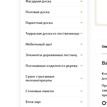
Фасадная доска
Половая доска
Паркетная доска
Террасная доска из лиственницы
Мебельный щит
Оп
Элементы деревянных лестниц
В
Погонажные изделия из дерева
Ко
Сухие строганные
до
пиломатериалы
Про
за
Стеновые панели
пр
О
Блок хаус