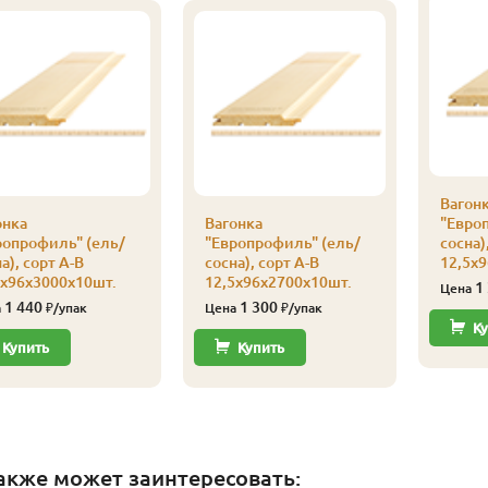
Вагон
онка
Вагонка
"Евро
ропрофиль" (ель/
"Европрофиль" (ель/
сосна)
а), сорт А-В
сосна), сорт А-В
12,5х
5х96х3000х10шт.
12,5х96х2700х10шт.
1
Цена
1 440
1 300
а
₽/упак
Цена
₽/упак
Ку
Купить
Купить
акже может заинтересовать: