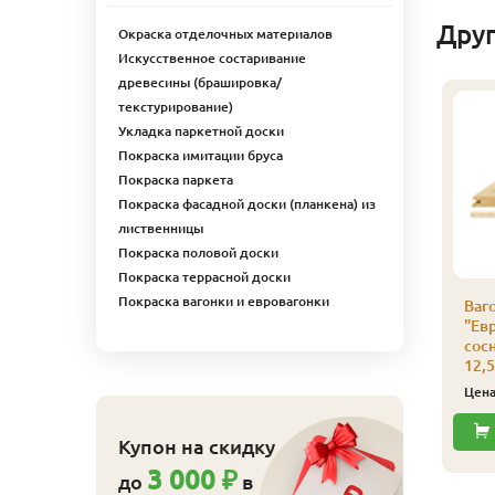
Дру
Окраска отделочных материалов
Искусственное состаривание
древесины (брашировка/
текстурирование)
Укладка паркетной доски
Покраска имитации бруса
Покраска паркета
Покраска фасадной доски (планкена) из
лиственницы
Покраска половой доски
Покраска террасной доски
Покраска вагонки и евровагонки
агонка
Вагонка
Ваг
Европрофиль" (ель/
"Европрофиль" (ель/
"Ев
осна), сорт С
сосна), сорт С
сосн
2,5х96х2400х10шт.
12,5х96х2100х10шт.
12,
625
550
ена
₽/упак
Цена
₽/упак
Цен
Купить
Купить
Купон на скидку
3 000 ₽
до
в