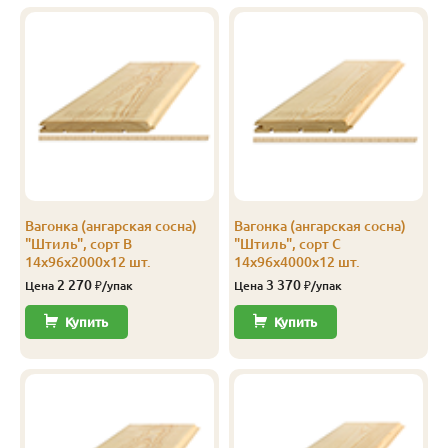
В
14
116
110
4.0
8
В
14
144
138
2.5
8
В
14
144
138
4.0
10
С
14
96
90
3.0
12
С
14
96
90
4.0
12
Вагонка (ангарская сосна)
Вагонка (ангарская сосна)
С
14
116
110
3.0
8
"Штиль", сорт В
"Штиль", сорт С
14х96х2000х12 шт.
14х96х4000х12 шт.
С
14
116
110
4.0
8
2 270
3 370
Цена
₽/упак
Цена
₽/упак
С
14
144
138
2.0
10
Купить
Купить
С
14
144
138
3.0
8
С
14
144
138
4.0
8
Эконом
14
116
110
3.0
10