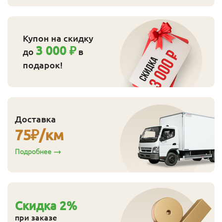
Купон на скидку
3 000 ₽
до
в
подарок!
Доставка
75
₽/км
Подробнее
Cкидка
2
%
при заказе