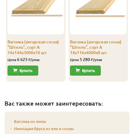
Эконом
14
116
110
4.0
10
Эконом
14
144
138
3.0
10
Эконом
14
144
138
4.0
10
Вагонка (ангарская сосна)
Вагонка (ангарская сосна)
"Штиль", сорт А
"Штиль", сорт А
14х144х3000х10 шт.
14х116х4000х8 шт.
6 625
5 280
Цена
₽/упак
Цена
₽/упак
Купить
Купить
Вас также может заинтересовать:
Вагонка из липы
Имитация бруса из ели и сосны