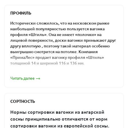
местах произрастания сосны.
ПРОФИЛЬ
Если вы хотите купить в Москве вагонку из ангарской
сосны по оптимальной цене, обращайтесь в компанию
Исторически сложилось, что на московском рынке
«ПримаЛес». Мы поможем вам подобрать материал,
наибольшей популярностью пользуется вагонка
который будет полностью соответствовать вашим
профиля «Штиль». Она не имеет «полочки» на
запросам и качественно выполнять возложенные на
лицевой поверхности, доски вагонки примыкают друг
него функции. Также рекомендуем посетить раздел
другу вплотную , поэтому такой материал особенно
«
Распродажа
».
выигрышно смотрится на потолке. Компания
«ПримаЛес» продает вагонку профиля «Штиль»
Плюсы вагонки из ангарской сосны «Штиль»
толщиной 14 и шириной 116 и 136 мм.
Особенности и преимущества изделий из сухих
Вагонка штиль 14х116. Ангарская сосна
пиломатериалов от компании «ПримаЛес» для
Читать далее
внутренней отделки помещений:
создание благоприятного климата в
помещении,
СОРТНОСТЬ
теплоизоляция,
Нормы сортировки вагонки из ангарской
поддержание оптимального уровня
Вагонка штиль 14х144. Ангарская сосна
сосны принципиально отличаются от норм
влажности,
сортировки вагонки из европейской сосны.
минимальное количество незначительных