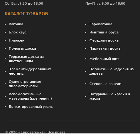
Сб, Вс: с9:30 до 18:00
Пн–Пт: с 9:00 до 18:00
КАТАЛОГ ТОВАРОВ
Вагонка
Евровагонка
Блок хаус
Имитация бруса
Планкен
Фасадная доска
Половая доска
Паркетная доска
Террасная доска из
Мебельный щит
лиственницы
Элементы деревянных
Погонажные изделия из
лестниц
дерева
Сухие строганные
Стеновые панели
пиломатериалы
Вспомогательные
Натуральные краски и
материалы (крепления)
масла
Брикетированный уголь
© 2026 «Евровагонка». Все права
Сайт создан — svettsova.com
защищены.