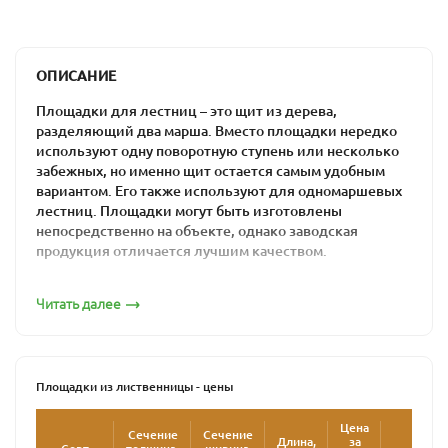
ОПИСАНИЕ
Площадки для лестниц – это щит из дерева,
разделяющий два марша. Вместо площадки нередко
используют одну поворотную ступень или несколько
забежных, но именно щит остается самым удобным
вариантом. Его также используют для одномаршевых
лестниц. Площадки могут быть изготовлены
непосредственно на объекте, однако заводская
продукция отличается лучшим качеством.
Несмотря на сложности в транспортировке и хранении
Читать далее
даже крупногабаритные площадки для лестниц лучше
заказывать на предприятии, а не вырезать из щита
самостоятельно. Только так можно гарантировать их
высокие качество, прочность, долгий срок службы.
Площадки из лиственницы - цены
Компания ПримаЛес изготавливает площадки для
лестничных маршей любых размеров – до 1200 мм в
Цена
Сечение
Сечение
ширину и 3000 мм в длину. У нас есть широкий выбор
Длина,
за