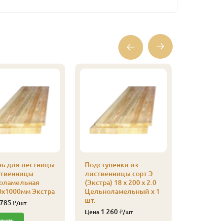
нь для лестницы
Подступенки из
Подступ
ственницы
лиственницы сорт Э
листвен
оламельная
(Экстра) 18 x 200 x 2.0
(Экстра) 
0х1000мм Экстра
Цельноламельный x 1
Цельнол
шт.
шт.
 785
₽/шт
1 260
665
Цена
₽/шт
Цена