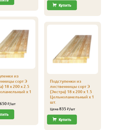
пить
Купить
Купи
упенки из
енницы сорт Э
Подступенки из
Площадк
) 18 x 200 x 2.5
лиственницы сорт Э
лестниц
оламельный x 1
(Экстра) 18 x 200 x 1.5
листвен
Цельноламельный x 1
(Экстра) 
шт.
Цельнол
 650
₽/шт
шт.
835
Цена
₽/шт
17 
пить
Цена
Купить
Купи