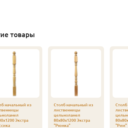
гие товары
лб начальный из
Столб начальный из
Столб
твенницы
лиственницы
листв
ьноламел
цельноламел
цельн
80х1200 Экстра
80х80х1200 Экстра
80х80
ссика
"Рюмка"
"Рим"