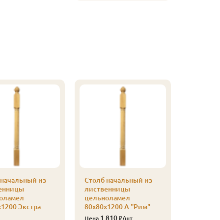
 начальный из
Столб начальный из
енницы
лиственницы
оламел
цельноламел
х1200 Экстра
80х80х1200 А "Рим"
1 810
Цена
₽/шт