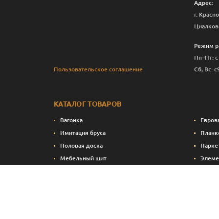
Адрес:
г. Красно
Циалков
Режим р
Пн–Пт: с
Пользовательское соглашение
Сб, Вс: с
КАТАЛОГ ТОВАРОВ
Вагонка
Евров
Имитация бруса
Планк
Половая доска
Парке
Мебельный щит
Элеме
Сухие строганные пиломатериалы
Стено
Натуральные краски и масла