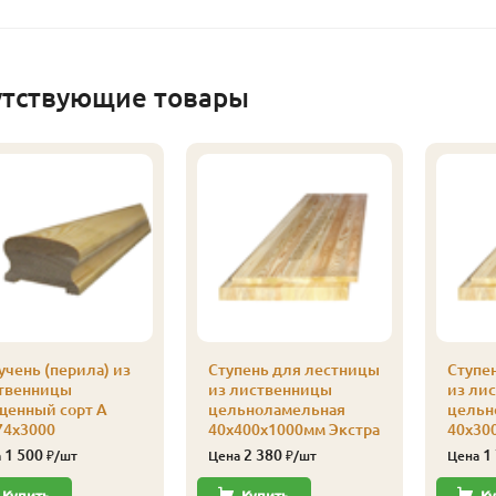
утствующие товары
учень (перила) из
Ступень для лестницы
Ступе
твенницы
из лиственницы
из ли
щенный сорт А
цельноламельная
цельн
74х3000
40х400х1000мм Экстра
40х30
1 500
2 380
1
а
₽/шт
Цена
₽/шт
Цена