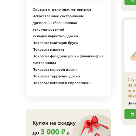
Окраска отделочных материалов
Купить
Купить
Искусственное состаривание
древесины (брашировка/
текстурирование)
Укладка паркетной доски
Покраска имитации бруса
Покраска паркета
Покраска фасадной доски (планкена) из
лиственницы
Покраска половой доски
Покраска террасной доски
Сту
Покраска вагонки и евровагонки
из 
лощадка для
Заготовка для
цел
естниц из
балясины из
40х
иственницы сорт Э
лиственницы
Цен
Экстра) 40 x 1000 x 3.0
цельнолам 50х50х900
ельноламельный x 1
мм сорт Экстра
т.
470
Цена
₽/шт
Купон на скидку
23 250
ена
₽/шт
3 000 ₽
Купить
до
в