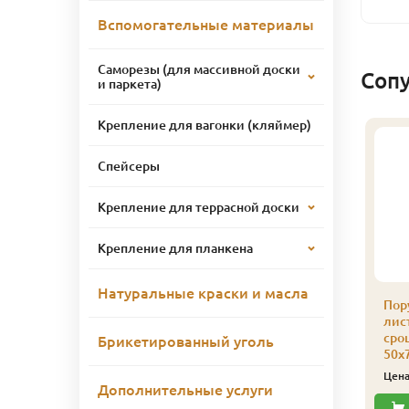
Вспомогательные материалы
Саморезы (для массивной доски
Соп
и паркета)
Крепление для вагонки (кляймер)
Спейсеры
Крепление для террасной доски
Крепление для планкена
Натуральные краски и масла
лощадка для
Площадка для
Пор
естниц из
лестниц из
лис
иственницы сорт Э
лиственницы сорт Э
сро
Брикетированный уголь
Экстра) 40 x 1200 x 1.2
(Экстра) 40 x 1000 x 1.2
50х
ельноламельный x 1
Цельноламельный x 1
Цен
т.
шт.
Дополнительные услуги
8 890
7 620
ена
₽/шт
Цена
₽/шт