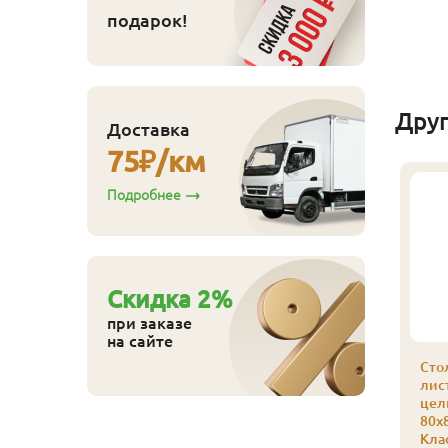
Купить
подарок!
Дру
Доставка
75
₽/км
Подробнее
Cкидка
2
%
при заказе
на сайте
Сто
лис
цел
80х
Кла