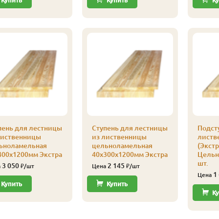
Купить
Купить
Ку
пень для лестницы
Ступень для лестницы
Подст
лиственницы
из лиственницы
листв
ьноламельная
цельноламельная
(Экстра
400х1200мм Экстра
40х300х1200мм Экстра
Цельн
шт.
3 050
2 145
а
₽/шт
Цена
₽/шт
1
Цена
Купить
Купить
Ку