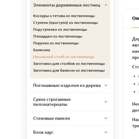
Элементы деревянных лестниц
Косоуры и тетива из лиственницы
Оп
Ступени (проступи) из лиственницы
Подступенки из лиственницы
Площадки из лиственницы
Де
Поручни из лиственницы
явл
Балясина
на
Начальный столб из лиственницы
при
Заготовки для столбов из лиственницы
Ст
Заготовки для балясин из лиственницы
Погонажные изделия из дерева
Сухие строганные
Не
пиломатериалы
дел
Стеновые панели
На
тре
Блок хаус