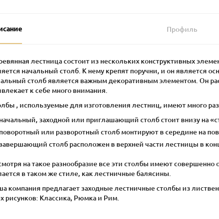
исание
Профиль
ревянная лестница состоит из нескольких конструктивных элеме
яется начальный столб. К нему крепят поручни, и он является о
чальный столб является важным декоративным элементом. Он рас
влекает к себе много внимания.
олбы , используемые для изготовления лестниц, имеют много ра
начальный, заходной или приглашающий столб стоит внизу на «с
поворотный или разворотный столб монтируют в середине на пов
завершающий столб расположен в верхней части лестницы в кон
смотря на такое разнообразие все эти столбы имеют совершенно 
ается в таком же стиле, как лестничные балясины.
ша компания предлагает заходные лестничные столбы из лиственн
х рисунков: Классика, Рюмка и Рим.