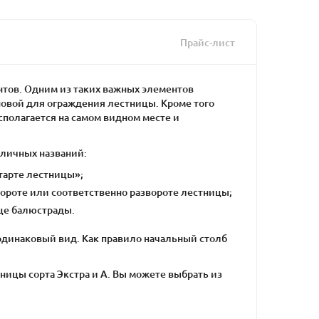
Прайс-лист
нтов. Одним из таких важных элементов
сновой для ограждения лестницы. Кроме того
полагается на самом видном месте и
зличных названий:
тарте лестницы»;
ороте или соответственно развороте лестницы;
це балюстрады.
одинаковый вид. Как правило начальный столб
ицы сорта Экстра и А. Вы можете выбрать из