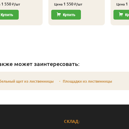
1 550
1 550
1
а
₽/шт
Цена
₽/шт
Цена
Купить
Купить
Ку
акже может заинтересовать:
бельный щит из лиственницы
Площадки из лиственницы
СКЛАД: