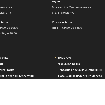
Адрес:
горск, ул.
Москва, 2-я Мякининская ул.
ского 17
стр. 3, склад №7
аботы:
Режим работы:
 9:00 до 20:00
Пн–Пт: с 9:00 до 18:00
9:30 до 18:00
агонка
Блок хаус
ен
Фасадная доска
тная доска
Террасная доска из лиственницы
нты деревянных лестниц
Погонажные изделия из дерева
вые панели
Вспомогательные материалы (кре
Брикетированный уголь