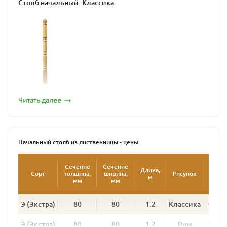
монтируют в середине на повороте или
Столб начальный. Классика
соответственно развороте лестницы;
завершающий столб расположен в верхней
части лестницы в конце балюстрады.
Несмотря на такое разнообразие все эти столбы имеют
совершенно одинаковый вид. Как правило начальный
столб делается в таком же стиле, как лестничные
балясины.
Столб начальный. Рим
Читать далее
Наша компания предлагает заходные лестничные
столбы из лиственницы сорта Экстра и А. Вы можете
выбрать из трех рисунков: Классика, Рюмка и Рим.
Начальный столб из лиственницы - цены
Цена
Сечение
Сечение
Длина,
за
Сорт
толщина,
ширина,
Рисунок
м
шт,
мм
мм
руб.
Столб начальный. Рюмка
Э (Экстра)
80
80
1.2
Классика
1 550
Э (Экстра)
80
80
1.2
Рим
1 550