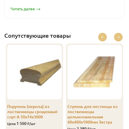
Читать далее
Э (Экстра)
80
80
1.2
Рюмка
1 550
А
80
80
1.2
Рим
1 810
А
80
80
1.2
Рюмка
1 810
Сопутствующие товары
Поручень (перила) из
Ступень для лестницы из
лиственницы срощенный
лиственницы
сорт А 50х74х3000
цельноламельная
40х400х1000мм Экстра
1 500
Цена
₽/шт
2 380
Цена
₽/шт