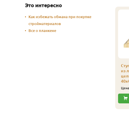
Это интересно
Как избежать обмана при покупке
стройматериалов
Все о планкене
Сту
из 
цел
40х
Цен