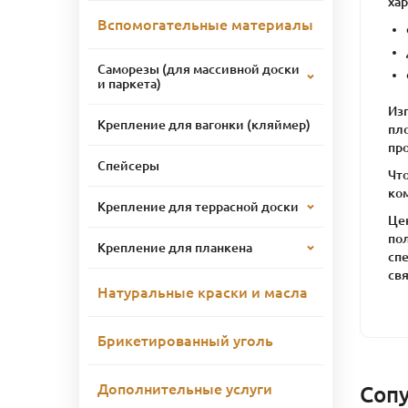
ха
Вспомогательные материалы
Саморезы (для массивной доски
и паркета)
Из
Крепление для вагонки (кляймер)
пл
пр
Спейсеры
Чт
ко
Крепление для террасной доски
Це
по
Крепление для планкена
спе
свя
Натуральные краски и масла
Брикетированный уголь
Дополнительные услуги
Соп