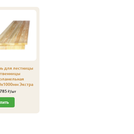
нь для лестницы
ственницы
оламельная
0х1000мм Экстра
 785
₽/шт
пить