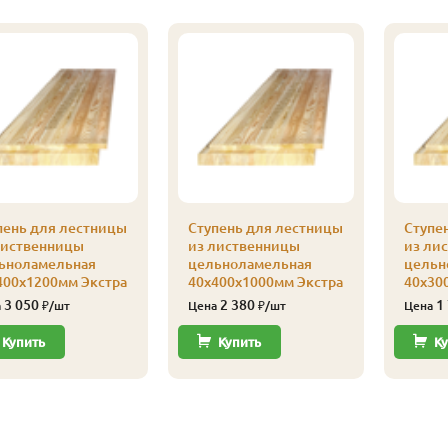
пень для лестницы
Ступень для лестницы
Ступе
лиственницы
из лиственницы
из ли
ьноламельная
цельноламельная
цельн
400х1200мм Экстра
40х400х1000мм Экстра
40х30
3 050
2 380
1
а
₽/шт
Цена
₽/шт
Цена
Купить
Купить
Ку