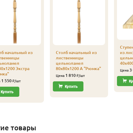
Ступе
лб начальный из
Столб начальный из
из ли
твенницы
лиственницы
цельн
ьноламел
цельноламел
40х40
80х1200 Экстра
80х80х1200 А "Рюмка"
3
Цена
мка"
1 810
Цена
₽/шт
1 550
а
₽/шт
Ку
Купить
Купить
гие товары