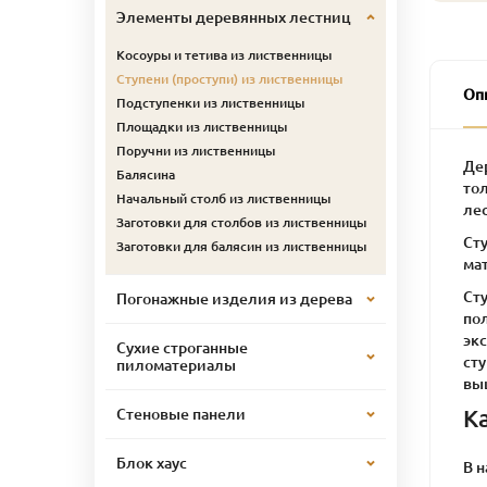
Элементы деревянных лестниц
Косоуры и тетива из лиственницы
Ступени (проступи) из лиственницы
Оп
Подступенки из лиственницы
Площадки из лиственницы
Поручни из лиственницы
Де
Балясина
тол
Начальный столб из лиственницы
ле
Заготовки для столбов из лиственницы
Ст
Заготовки для балясин из лиственницы
ма
Ст
Погонажные изделия из дерева
по
эк
Сухие строганные
ст
пиломатериалы
вы
К
Стеновые панели
Блок хаус
В 