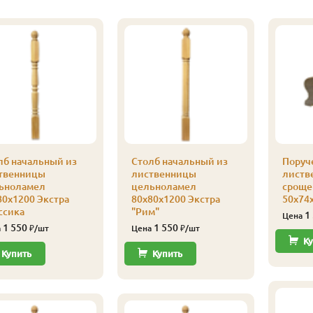
лб начальный из
Столб начальный из
Поруче
твенницы
лиственницы
листв
ьноламел
цельноламел
сроще
80х1200 Экстра
80х80х1200 Экстра
50х74
ссика
"Рим"
1
Цена
1 550
1 550
а
₽/шт
Цена
₽/шт
Ку
Купить
Купить