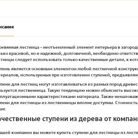
исание
ревянная лестница – неотъемлемый элемент интерьера в загород
ько красивой, но и надежной, долговечной, необходимо ответств
стницы следует использовать только качественные детали, к кот
упень является основным элементом любой лестничной конструкц
териалов, используемых при изготовлении ступеней, предъявляю
упени для лестниц могут изготавливаться из разных пород древ
льзуется лиственница. Такую тенденцию можно объяснить высок
сплуатационными характеристиками материала. Также немаловажно
упени для лестницы из лиственницы вполне доступны. Стоимость
ше.
ачественные ступени из дерева от компа
нашей компании вы можете купить ступени для лестницы из лис