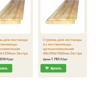
нь для лестницы
Ступень для лестницы
ственницы
из лиственницы
Подступ
оламельная
цельноламельная
листвен
0х1200мм Экстра
40х300х1000мм Экстра
(Экстра) 
Цельнол
 050
1 785
₽/шт
Цена
₽/шт
шт.
1 26
пить
Купить
Цена
Купи