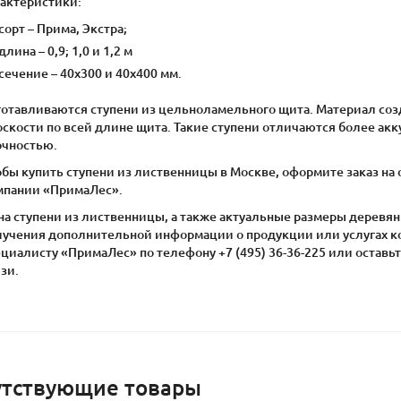
рактеристики:
сорт – Прима, Экстра;
длина – 0,9; 1,0 и 1,2 м
сечение – 40х300 и 40х400 мм.
готавливаются ступени из цельноламельного щита. Материал соз
оскости по всей длине щита. Такие ступени отличаются более а
очностью.
обы купить ступени из лиственницы в Москве, оформите заказ на
мпании «ПримаЛес».
на ступени из лиственницы, а также актуальные размеры деревян
лучения дополнительной информации о продукции или услугах к
циалисту «ПримаЛес» по телефону +7 (495) 36-36-225 или оставь
зи.
утствующие товары