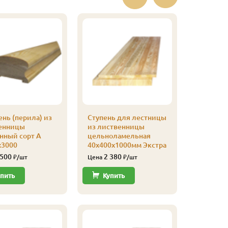
нь (перила) из
Ступень для лестницы
Подступ
енницы
из лиственницы
листвен
нный сорт А
цельноламельная
(Экстра) 
х3000
40х400х1000мм Экстра
Цельнол
шт.
 500
2 380
₽/шт
Цена
₽/шт
1 65
Цена
пить
Купить
Купи