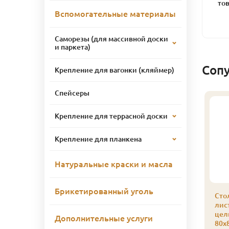
тов
Вспомогательные материалы
Саморезы (для массивной доски
и паркета)
Соп
Крепление для вагонки (кляймер)
Спейсеры
Крепление для террасной доски
Крепление для планкена
Натуральные краски и масла
Брикетированный уголь
одступенки из
Подступенки из
Сто
иственницы сорт Э
лиственницы сорт Э
лис
Экстра) 18 x 200 x 2.0
(Экстра) 18 x 200 x 1.2
цел
Дополнительные услуги
ельноламельный x 1
Цельноламельный x 1
80х