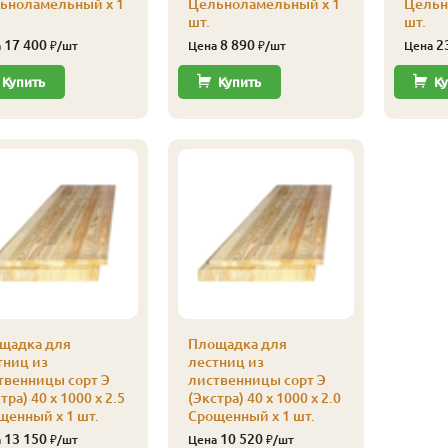
ьноламельный x 1
Цельноламельный x 1
Цельн
шт.
шт.
17 400
8 890
2
а
₽/шт
Цена
₽/шт
Цена
Купить
Купить
Ку
щадка для
Площадка для
тниц из
лестниц из
твенницы сорт Э
лиственницы сорт Э
тра) 40 x 1000 x 2.5
(Экстра) 40 x 1000 x 2.0
щенный x 1 шт.
Срощенный x 1 шт.
13 150
10 520
а
₽/шт
Цена
₽/шт