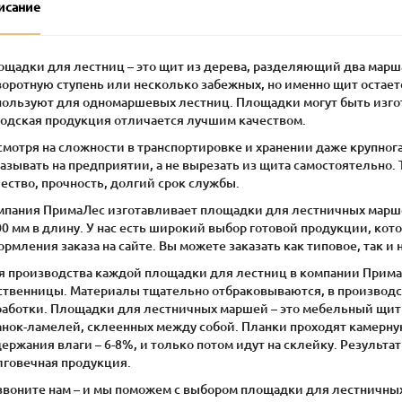
исание
ощадки для лестниц – это щит из дерева, разделяющий два марш
воротную ступень или несколько забежных, но именно щит остает
пользуют для одномаршевых лестниц. Площадки могут быть изгот
водская продукция отличается лучшим качеством.
смотря на сложности в транспортировке и хранении даже крупно
азывать на предприятии, а не вырезать из щита самостоятельно.
ество, прочность, долгий срок службы.
мпания ПримаЛес изготавливает площадки для лестничных марше
0 мм в длину. У нас есть широкий выбор готовой продукции, кот
рмления заказа на сайте. Вы можете заказать как типовое, так и
я производства каждой площадки для лестниц в компании Прима
ственницы. Материалы тщательно отбраковываются, в производ
работки. Площадки для лестничных маршей – это мебельный щит 
анок-ламелей, склеенных между собой. Планки проходят камерну
ержания влаги – 6-8%, и только потом идут на склейку. Результат
лговечная продукция.
звоните нам – и мы поможем с выбором площадки для лестничны