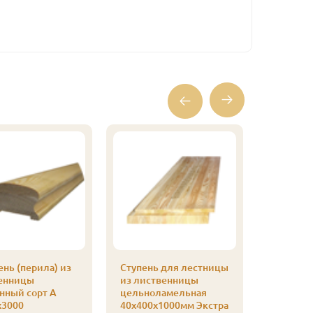
нь (перила) из
Ступень для лестницы
Ступень
енницы
из лиственницы
из лист
нный сорт А
цельноламельная
цельнол
х3000
40х400х1000мм Экстра
40х300х