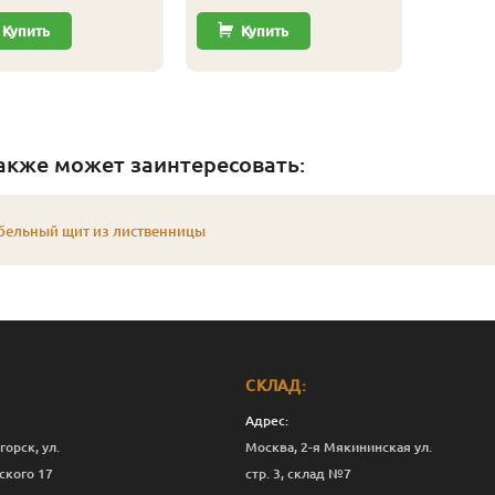
Купить
Купить
акже может заинтересовать:
бельный щит из лиственницы
СКЛАД:
Адрес:
горск, ул.
Москва, 2-я Мякининская ул.
ского 17
стр. 3, склад №7