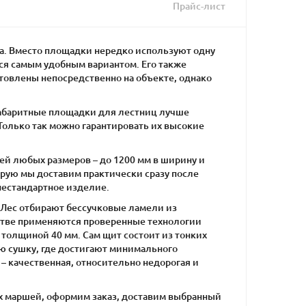
Прайс-лист
а. Вместо площадки нередко используют одну
ся самым удобным вариантом. Его также
овлены непосредственно на объекте, однако
габаритные площадки для лестниц лучше
 Только так можно гарантировать их высокие
й любых размеров – до 1200 мм в ширину и
орую мы доставим практически сразу после
 нестандартное изделие.
Лес отбирают бессучковые ламели из
стве применяются проверенные технологии
толщиной 40 мм. Сам щит состоит из тонких
ю сушку, где достигают минимального
 – качественная, относительно недорогая и
х маршей, оформим заказ, доставим выбранный