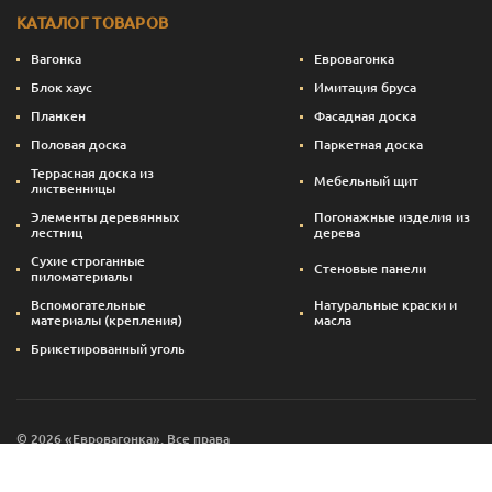
КАТАЛОГ ТОВАРОВ
Вагонка
Евровагонка
Блок хаус
Имитация бруса
Планкен
Фасадная доска
Половая доска
Паркетная доска
Террасная доска из
Мебельный щит
лиственницы
Элементы деревянных
Погонажные изделия из
лестниц
дерева
Сухие строганные
Стеновые панели
пиломатериалы
Вспомогательные
Натуральные краски и
материалы (крепления)
масла
Брикетированный уголь
© 2026 «Евровагонка». Все права
Сайт создан — svettsova.com
защищены.