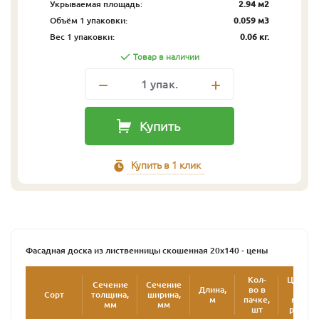
Укрываемая площадь:
2.94 м2
Объём 1 упаковки:
0.059 м3
Вес 1 упаковки:
0.06 кг.
Товар в наличии
1
упак.
Купить
Купить в 1 клик
Фасадная доска из лиственницы скошенная 20х140 - цены
Кол-
Цена
Сечение
Сечение
Длина,
во в
за
Сорт
толщина,
ширина,
2
м
пачке,
м
,
мм
мм
шт
руб.