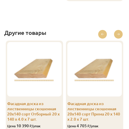
В-С
20
140
4.0
5
1 250
В-С
20
140
5.0
6
1 250
В-С
20
140
6.0
6
1 250
Другие товары
Эконом
20
140
4.0
5
750
Фасадная доска из
Фасадная доска из
лиственницы скошенная
лиственницы скошенная
0
20х140 сорт Отборный 20 x
20х140 сорт Прима 20 x 140
140 x 4.0 x 7 шт.
x 2.0 x 7 шт.
10 390
4 705
Цена
₽/упак
Цена
₽/упак