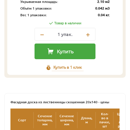
Укрываемая площадь:
2.10 м2
Объём 1 упаковки:
0.042 м3
Вес 1 упаковки:
0.04 кг.
Товар в наличии
1
упак.
Купить
Купить в 1 клик
Фасадная доска из лиственницы скошенная 20х140 - цены
Кол-
Цена
Сечение
Сечение
Длина,
во в
за
Сорт
толщина,
ширина,
2
м
пачке,
м
,
мм
мм
шт
руб.