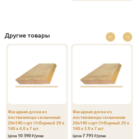
В-С
20
140
4.0
5
1 250
В-С
20
140
5.0
6
1 250
В-С
20
140
6.0
6
1 250
Другие товары
Эконом
20
140
4.0
5
750
Фасадная доска из
Фасадная доска из
лиственницы скошенная
лиственницы скошенная
20х140 сорт Отборный 20 x
20х140 сорт Отборный 20 x
140 x 4.0 x 7 шт.
140 x 3.0 x 7 шт.
10 390
7 795
Цена
₽/упак
Цена
₽/упак