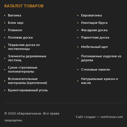
КАТАЛОГ ТОВАРОВ
Вагонка
Евровагонка
Блок хаус
Имитация бруса
Планкен
Фасадная доска
Половая доска
Паркетная доска
Террасная доска из
Мебельный щит
лиственницы
Элементы деревянных
Погонажные изделия из
лестниц
дерева
Сухие строганные
Стеновые панели
пиломатериалы
Вспомогательные
Натуральные краски и
материалы (крепления)
масла
Брикетированный уголь
© 2026 «Евровагонка». Все права
Сайт создан — svettsova.com
защищены.