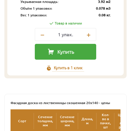
Укрываемая площадь:
3.92 м2
Объём 1 упаковки:
0.078 м3
Вес 1 упаковки:
0.08 кг.
Товар в наличии
1
упак.
Купить
Купить в 1 клик
Фасадная доска из лиственницы скошенная 20х140 - цены
Кол-
Цена
Сечение
Сечение
Длина,
во в
за
Сорт
толщина,
ширина,
2
м
пачке,
м
,
мм
мм
шт
руб.