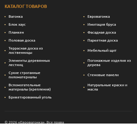
КАТАЛОГ ТОВАРОВ
Вагонка
Евровагонка
Блок хаус
Имитация бруса
Планкен
Фасадная доска
Половая доска
Паркетная доска
Террасная доска из
Мебельный щит
лиственницы
Элементы деревянных
Погонажные изделия из
лестниц
дерева
Сухие строганные
Стеновые панели
пиломатериалы
Вспомогательные
Натуральные краски и
материалы (крепления)
масла
Брикетированный уголь
© 2026 «Евровагонка». Все права
Сайт создан — svettsova.com
защищены.