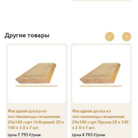
В-С
20
140
4.0
5
1 250
В-С
20
140
5.0
6
1 250
В-С
20
140
6.0
6
1 250
Другие товары
Эконом
20
140
4.0
5
750
Фасадная доска из
Фасадная доска из
лиственницы скошенная
лиственницы скошенная
0
20х140 сорт Отборный 20 x
20х140 сорт Прима 20 x 140
140 x 3.0 x 7 шт.
x 2.0 x 7 шт.
7 795
4 705
Цена
₽/упак
Цена
₽/упак