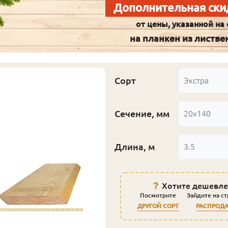
Дополнительная ски
от цены, указанной на 
на планкен из листв
Сорт
Экстра
Сечение, мм
20x140
Длина, м
3.5
Хотите дешевле
Посмотрите
Зайдите на с
ДРУГОЙ СОРТ
РАСПРОД