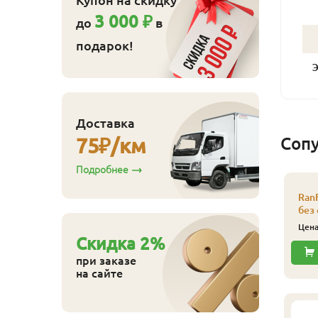
3 000 ₽
до
в
подарок!
Доставка
75
₽/км
Соп
Подробнее
Ran
без
Цен
Cкидка
2
%
при заказе
на сайте