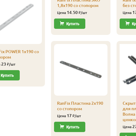
RanFix Пластина ЭКО
RanFix
1,8х190 со стопором
без ст
14.50
1
Цена
₽/шт
Цена
Купить
Ку
Fix POWER 1х190 со
пором
23
а
₽/шт
Купить
RanFix Пластина 2х190
Скрыт
со стопором
для п
Волна 
17
Цена
₽/шт
цинко
2
Купить
Цена