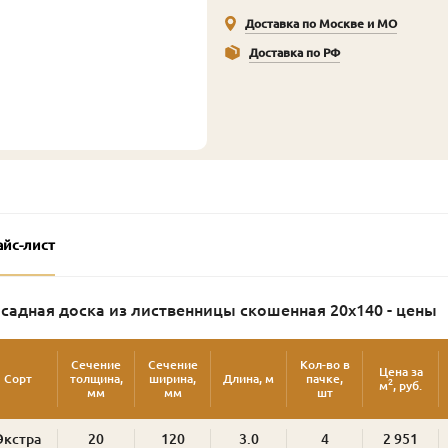
Доставка по Москве и МО
Доставка по РФ
айс-лист
садная доска из лиственницы скошенная 20х140 - цены
Сечение
Сечение
Кол-во в
Цена за
Сорт
толщина,
ширина,
Длина, м
пачке,
2
м
, руб.
мм
мм
шт
Экстра
20
120
3.0
4
2 951