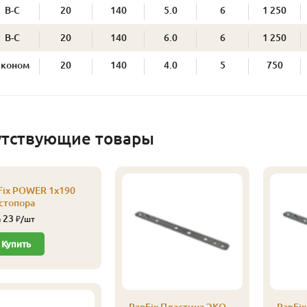
В-С
20
140
5.0
6
1 250
В-С
20
140
6.0
6
1 250
Эконом
20
140
4.0
5
750
утствующие товары
Fix POWER 1х190
 стопора
23
а
₽/шт
Купить