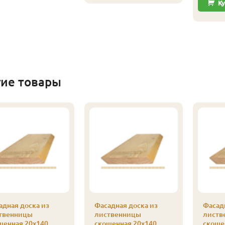
Ку
гие товары
адная доска из
Фасадная доска из
Фасадн
твенницы
лиственницы
листв
шенная 20х140
скошенная 20х140
скоше