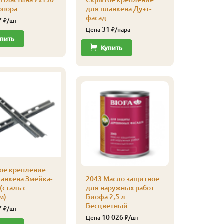
 Пластина 2х190
Скрытое крепление
2043 Ма
опора
для планкена Дуэт-
для нар
фасад
Биофа 2,
7
₽/шт
Садова
31
Цена
₽/пара
11 
пить
Цена
Купить
Купи
ое крепление
ланкена Змейка-
2043 Масло защитное
(сталь с
для наружных работ
2043 Ма
м)
Биофа 2,5 л
для нар
Бесцветный
Биофа 2,
7
₽/шт
Красное
10 026
Цена
₽/шт