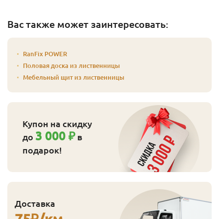
Вас также может заинтересовать:
RanFix POWER
Половая доска из лиственницы
Мебельный щит из лиственницы
Купон на скидку
3 000 ₽
до
в
подарок!
Доставка
75
₽/км