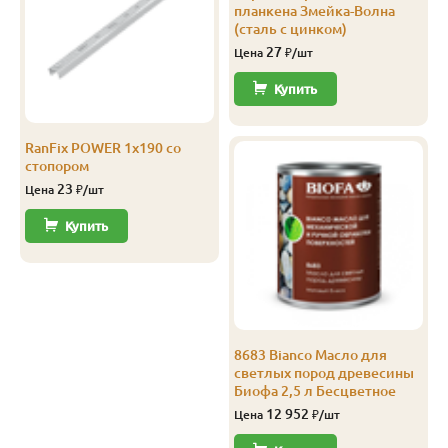
планкена Змейка-Волна
В-С
20
120
3.0
8
1 201
(сталь с цинком)
27
Цена
₽/шт
В-С
20
120
4.0
8
1 201
Купить
RanFix POWER 1х190 со
стопором
23
Цена
₽/шт
Купить
8683 Bianco Масло для
светлых пород древесины
Биофа 2,5 л Бесцветное
12 952
Цена
₽/шт