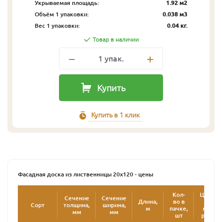
Укрываемая площадь:
1.92 м2
Объём 1 упаковки:
0.038 м3
Вес 1 упаковки:
0.04 кг.
Товар в наличии
1
упак.
Купить
Купить в 1 клик
Фасадная доска из лиственницы 20х120 - цены
Кол-
Цена
Сечение
Сечение
Длина,
во в
за
Сорт
толщина,
ширина,
2
м
пачке,
м
,
мм
мм
шт
руб.