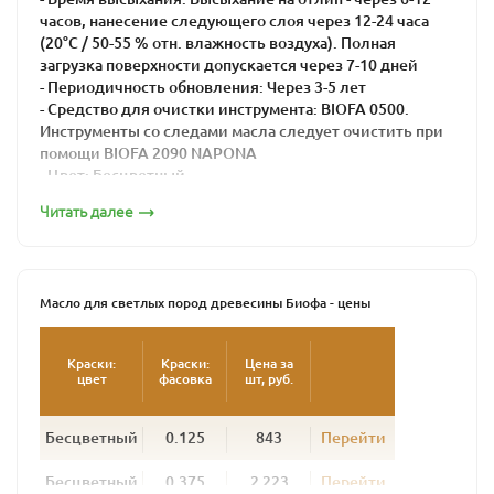
часов, нанесение следующего слоя через 12-24 часа
(20°C / 50-55 % отн. влажность воздуха). Полная
загрузка поверхности допускается через 7-10 дней
- Периодичность обновления: Через 3-5 лет
- Средство для очистки инструмента: BIOFA 0500.
Инструменты со следами масла следует очистить при
помощи BIOFA 2090 NAPONA
- Цвет: Бесцветный
- Расход: В один слой 20 м. кв./л, в два слоя 15 м. кв./л.
Читать далее
Высококачественное промышленное масло из
натуральных компонентов для механической и ручной
обработки поверхностей. Создает износоустойчивую,
грязе- и водоотталкивающую, антистатическую,
Масло для светлых пород древесины Биофа - цены
матовую поверхность. Масло BIOFA 8683 Bianco
специально разра­ботано для светлых сортов
Краски:
Краски:
Цена за
древесины: клена, ясеня, дуба, а также хвойных пород.
цвет
фасовка
шт, руб.
Сохраняет естественный цвет, что создает эффект
необработанного дерева.
Бесцветный
0.125
843
Перейти
Техническое руководство
Бесцветный
0.375
2 223
Перейти