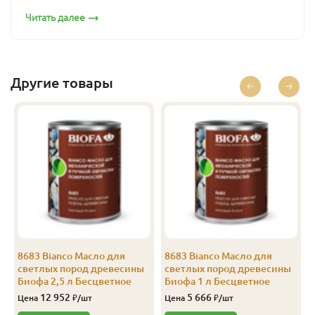
Читать далее
Бесцветный
1
5 666
Перейти
Бесцветный
2.5
12 952
Перейти
Бесцветный
10
50 566
Перейти
Другие товары
8683 Bianco Масло для
8683 Bianco Масло для
светлых пород древесины
светлых пород древесины
Биофа 2,5 л Бесцветное
Биофа 1 л Бесцветное
12 952
5 666
Цена
₽/шт
Цена
₽/шт