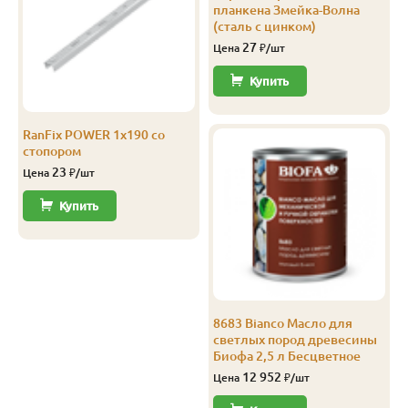
планкена Змейка-Волна
В-С
20
120
3.0
8
1 201
(сталь с цинком)
27
Цена
₽/шт
В-С
20
120
4.0
8
1 201
Купить
RanFix POWER 1х190 со
стопором
23
Цена
₽/шт
Купить
8683 Bianco Масло для
светлых пород древесины
Биофа 2,5 л Бесцветное
12 952
Цена
₽/шт