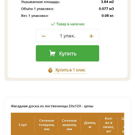
Укрываемая площадь:
3.84 м2
Объём 1 упаковки:
0.077 м3
Вес 1 упаковки:
0.08 кг.
Товар в наличии
1
упак.
Купить
Купить в 1 клик
Фасадная доска из лиственницы 20х120 - цены
Кол-
Цена
Сечение
Сечение
Длина,
во в
за
Сорт
толщина,
ширина,
2
м
пачке,
м
,
мм
мм
шт
руб.