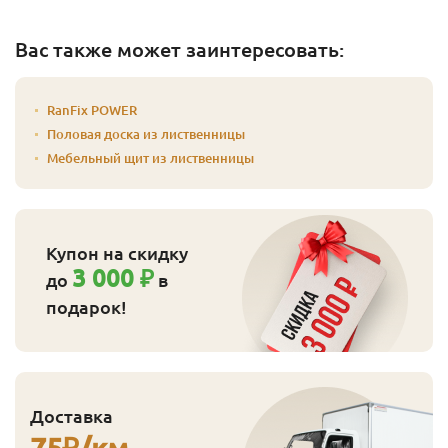
Вас также может заинтересовать:
RanFix POWER
Половая доска из лиственницы
Мебельный щит из лиственницы
Купон на скидку
3 000 ₽
до
в
подарок!
Доставка
75
₽/км