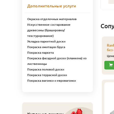
Дополнительные услуги
Окраска отделочных материалов
Соп
Искусственное состаривание
древесины (брашировка/
текстурирование)
Укладка паркетной доски
Ran
Покраска имитации бруса
без
Покраска паркета
Цен
Покраска фасадной доски (планкена) из
лиственницы
Покраска половой доски
Покраска террасной доски
Покраска вагонки и евровагонки
500 Цветное масло д/
8500 Цветное масло д/
нтерьера Color-Oill
интерьера Color-Oill
иофа 2,5 л 8545
Биофа 2,5 л 8543
рецкий орех
Мербау
13 631
14 506
ена
₽/шт
Цена
₽/шт
Купон на скидку