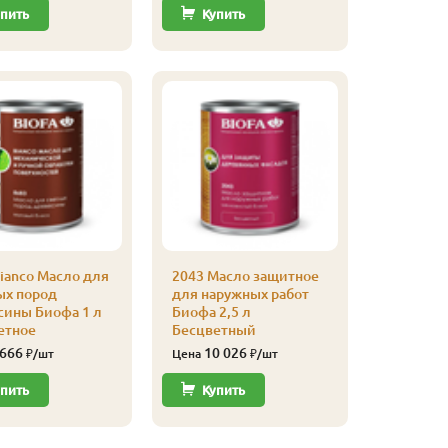
пить
Купить
Купи
ianco Масло для
2043 Масло защитное
2043 Ма
ых пород
для наружных работ
для нар
сины Биофа 1 л
Биофа 2,5 л
Биофа 2,
етное
Бесцветный
Красное
 666
10 026
11 
₽/шт
Цена
₽/шт
Цена
пить
Купить
Купи