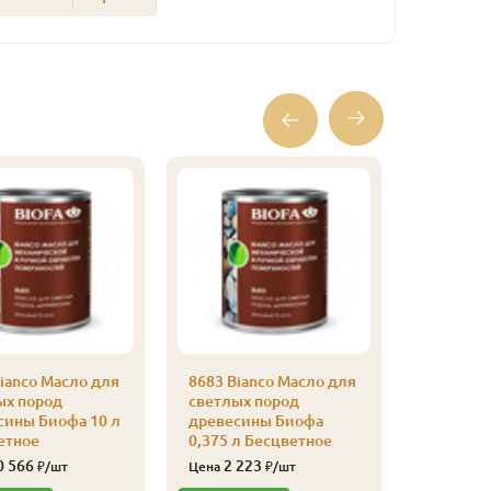
ianco Масло для
8683 Bianco Масло для
2043 Ма
ых пород
светлых пород
для нар
сины Биофа 10 л
древесины Биофа
Биофа 2,
етное
0,375 л Бесцветное
Садова
0 566
2 223
11 
₽/шт
Цена
₽/шт
Цена