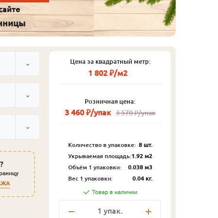
сайте
енницы
Цена за квадратный метр:
1 802 ₽/м2
Розничная цена:
3 460 ₽/упак
3 570 ₽/упак
Количество в упаковке:
8 шт.
Укрываемая площадь:
1.92 м2
?
Объём 1 упаковки:
0.038 м3
траницу
Вес 1 упаковки:
0.04 кг.
АЖА
Товар в наличии
1
упак.