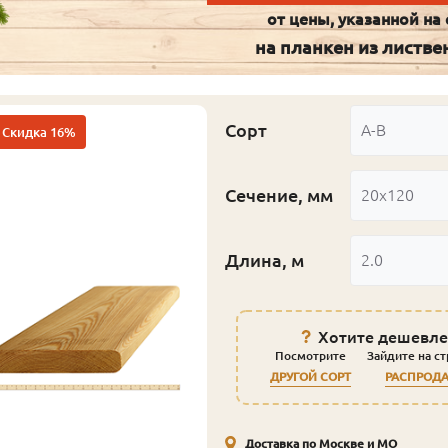
от цены, указанной на 
на планкен из листв
Сорт
А-В
Скидка 16%
Сечение, мм
20x120
Длина, м
2.0
Хотите дешевле
Посмотрите
Зайдите на с
ДРУГОЙ СОРТ
РАСПРОД
Доставка по Москве и МО