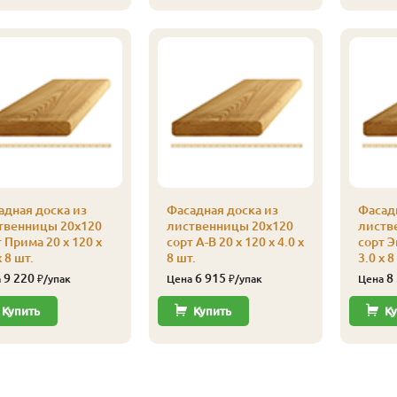
адная доска из
Фасадная доска из
Фасадн
твенницы 20х120
лиственницы 20х120
листв
 Прима 20 x 120 x
сорт А-В 20 x 120 x 4.0 x
сорт Э
x 8 шт.
8 шт.
3.0 x 8
9 220
6 915
8
а
₽/упак
Цена
₽/упак
Цена
Купить
Купить
Ку