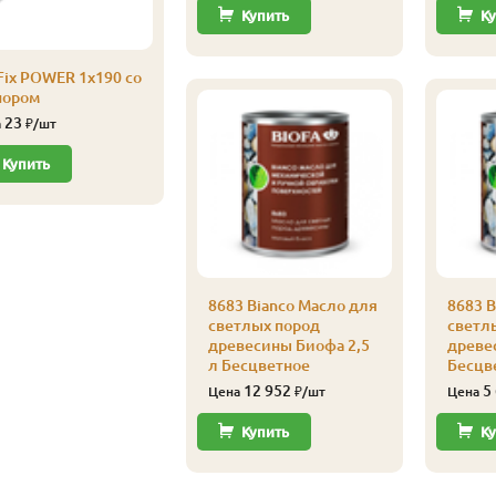
Купить
Ку
Fix POWER 1х190 со
пором
23
а
₽/шт
Купить
8683 Bianco Масло для
8683 B
светлых пород
светл
древесины Биофа 2,5
древе
л Бесцветное
Бесцв
12 952
5
Цена
₽/шт
Цена
Купить
Ку