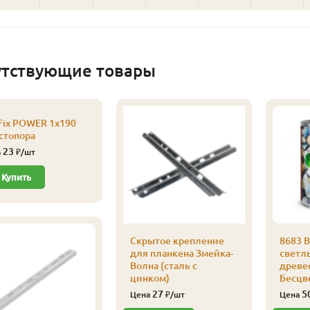
утствующие товары
Fix POWER 1х190
 стопора
23
а
₽/шт
Купить
Скрытое крепление
8683 B
для планкена Змейка-
светл
Волна (сталь с
древе
цинком)
Бесцв
27
5
Цена
₽/шт
Цена