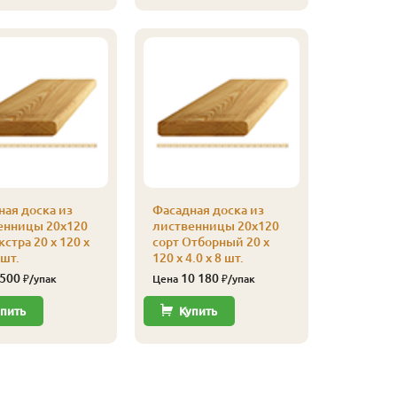
ая доска из
Фасадная доска из
Фасадная
енницы 20х120
лиственницы 20х120
листвен
кстра 20 x 120 x
сорт Отборный 20 x
сорт При
 шт.
120 x 4.0 x 8 шт.
3.0 x 8 шт
 500
10 180
6 91
₽/упак
Цена
₽/упак
Цена
пить
Купить
Купи