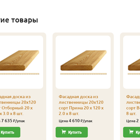
гие товары
адная доска из
Фасадная доска из
Фасадн
твенницы 20х120
лиственницы 20х120
листв
т Отборный 20 x
сорт Прима 20 x 120 x
сорт В-
x 3.0 x 8 шт.
2.0 x 8 шт.
8 шт.
7 635
4 610
2
а
₽/упак
Цена
₽/упак
Цена
Купить
Купить
Ку