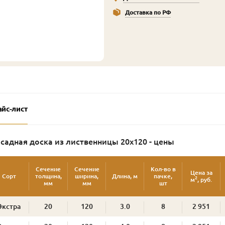
Доставка по РФ
айс-лист
садная доска из лиственницы 20х120 - цены
Сечение
Сечение
Кол-во в
Цена за
Сорт
толщина,
ширина,
Длина, м
пачке,
2
м
, руб.
мм
мм
шт
Экстра
20
120
3.0
8
2 951