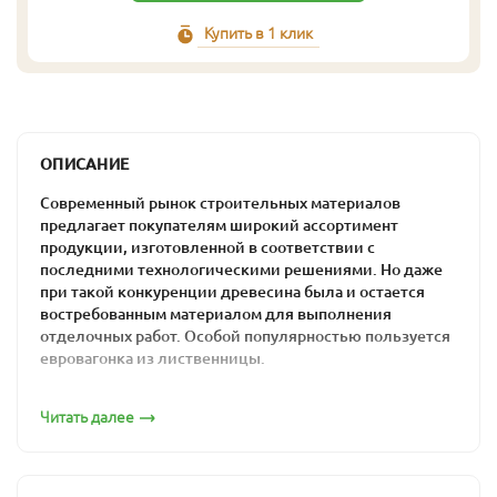
Купить в 1 клик
ОПИСАНИЕ
Современный рынок строительных материалов
предлагает покупателям широкий ассортимент
продукции, изготовленной в соответствии с
последними технологическими решениями. Но даже
при такой конкуренции древесина была и остается
востребованным материалом для выполнения
отделочных работ. Особой популярностью пользуется
евровагонка из лиственницы.
Суровый климат и природные условия, в которых
Читать далее
произрастает лиственница, обусловливает наличие
определенных преимуществ такого вида древесины:
высокая прочность материала,