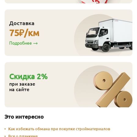
Эконом
14
116
110
3.0
10
Эконом
14
116
110
4.0
10
Доставка
Эконом
14
144
138
2.0
7
75
₽/км
Эконом
14
144
138
2.5
7
Подробнее
Эконом
14
144
138
3.0
8
Эконом
14
144
138
4.0
8
Cкидка
2
%
при заказе
на сайте
Это интересно
Как избежать обмана при покупке стройматериалов
Все о планкене