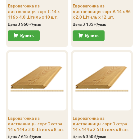
Евровагонка из
Евровагонка из
В
14
116
110
2.5
8
лиственницы сорт С 14 x
лиственницы сорт А 14 x 96
116 x 4.0 Штиль x 10 шт.
x 2.0 Штиль x 12 шт.
В
14
116
110
3.0
8
3 960
3 135
Цена
₽/упак
Цена
₽/упак
В
14
116
110
4.0
8
Купить
Купить
В
14
144
138
2.0
8
В
14
144
138
2.5
10
В
14
144
138
3.0
8
В
14
144
138
3.5
8
В
14
144
138
4.0
8
С
14
96
90
2.0
12
Евровагонка из
Евровагонка из
С
14
96
90
3.0
12
лиственницы сорт Экстра
лиственницы сорт Экстра
14 x 144 x 3.0 Штиль x 8 шт.
14 x 144 x 2.5 Штиль x 8 шт.
С
14
96
90
4.0
12
7 615
6 350
Цена
₽/упак
Цена
₽/упак