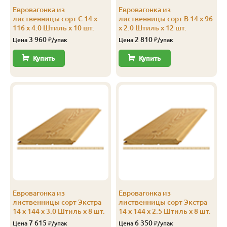
Евровагонка из
Евровагонка из
В
14
116
110
2.5
8
лиственницы сорт С 14 x
лиственницы сорт В 14 x 96
116 x 4.0 Штиль x 10 шт.
x 2.0 Штиль x 12 шт.
В
14
116
110
3.0
8
3 960
2 810
Цена
₽/упак
Цена
₽/упак
В
14
116
110
4.0
8
Купить
Купить
В
14
144
138
2.0
8
В
14
144
138
2.5
10
В
14
144
138
3.0
8
В
14
144
138
3.5
8
В
14
144
138
4.0
8
С
14
96
90
2.0
12
Евровагонка из
Евровагонка из
С
14
96
90
3.0
12
лиственницы сорт Экстра
лиственницы сорт Экстра
14 x 144 x 3.0 Штиль x 8 шт.
14 x 144 x 2.5 Штиль x 8 шт.
С
14
96
90
4.0
12
7 615
6 350
Цена
₽/упак
Цена
₽/упак