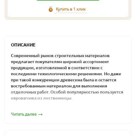
Купить в 1 клик
ОПИСАНИЕ
Современный рынок строительных материалов
предлагает покупателям широкий ассортимент
продукции, изготовленной в соответствии с
последними технологическими решениями. Но даже
при такой конкуренции древесина была и остается
востребованным материалом для выполнения
отделочных работ. Особой популярностью пользуется
евровагонка из лиственницы.
Суровый климат и природные условия, в которых
Читать далее
произрастает лиственница, обусловливает наличие
определенных преимуществ такого вида древесины:
высокая прочность материала,