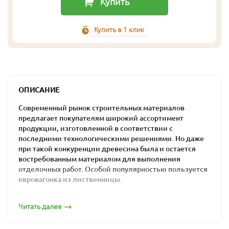
Купить
Купить в 1 клик
ОПИСАНИЕ
Современный рынок строительных материалов
предлагает покупателям широкий ассортимент
продукции, изготовленной в соответствии с
последними технологическими решениями. Но даже
при такой конкуренции древесина была и остается
востребованным материалом для выполнения
отделочных работ. Особой популярностью пользуется
евровагонка из лиственницы.
Суровый климат и природные условия, в которых
Читать далее
произрастает лиственница, обусловливает наличие
определенных преимуществ такого вида древесины: