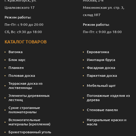
г. Красногорск, ул.
Москва, 2-я
Циалковского 17
Мякининская ул. стр. 3,
склад №7
Режим работы:
Пн–Пт: с 9:00 до 20:00
Режим работы:
Сб, Вс: с9:30 до 18:00
Пн–Пт: с 9:00 до 18:00
КАТАЛОГ ТОВАРОВ
Вагонка
Евровагонка
Блок хаус
Имитация бруса
Планкен
Фасадная доска
Половая доска
Паркетная доска
Террасная доска из
Мебельный щит
лиственницы
Элементы деревянных
Погонажные изделия из
лестниц
дерева
Сухие строганные
Стеновые панели
пиломатериалы
Вспомогательные
Натуральные краски и
материалы (крепления)
масла
Брикетированный уголь