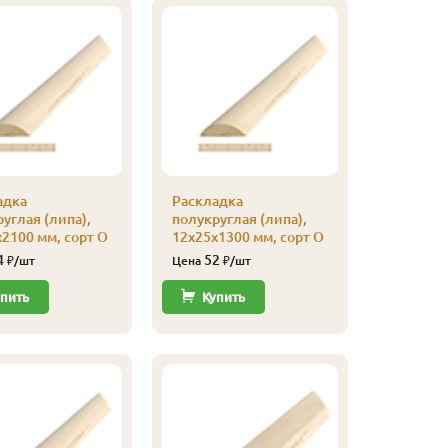
адка
Раскладка
Кляймер
углая (липа),
полукруглая (липа),
уп
2100 мм, сорт О
12х25х1300 мм, сорт О
110
Цена
4
52
₽/шт
Цена
₽/шт
Купи
пить
Купить