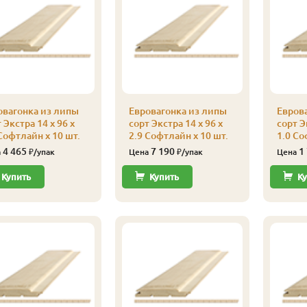
овагонка из липы
Евровагонка из липы
Евров
 Экстра 14 x 96 x
сорт Экстра 14 x 96 x
сорт Э
Софтлайн x 10 шт.
2.9 Софтлайн x 10 шт.
1.0 Со
4 465
7 190
1
а
₽/упак
Цена
₽/упак
Цена
Купить
Купить
Ку