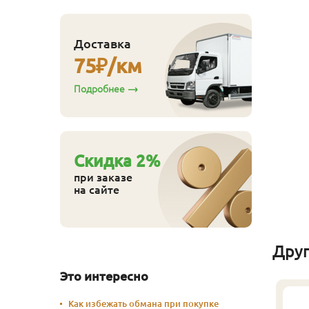
Доставка
75
₽/км
ляймер № 4 100 шт/
п
Подробнее
110
ена
₽/упак
Купить
Cкидка
2
%
при заказе
на сайте
Дру
Это интересно
Как избежать обмана при покупке