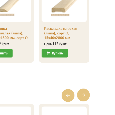
Кляймер
адка
Раскладка плоская
уп
углая (липа),
(липа), сорт О,
110
Цена
1800 мм, сорт О
15х40х2800 мм
2
112
₽/шт
Цена
₽/шт
Купи
пить
Купить