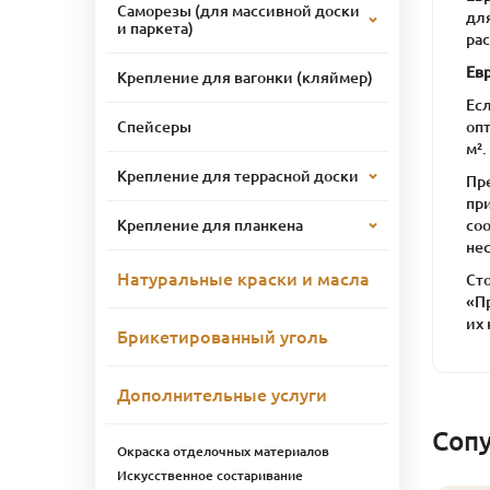
Саморезы (для массивной доски
дл
и паркета)
ра
Ев
Крепление для вагонки (кляймер)
Ес
оп
Спейсеры
м².
Крепление для террасной доски
Пр
пр
со
Крепление для планкена
не
Натуральные краски и масла
Ст
«П
их
Брикетированный уголь
Дополнительные услуги
Соп
Окраска отделочных материалов
Искусственное состаривание