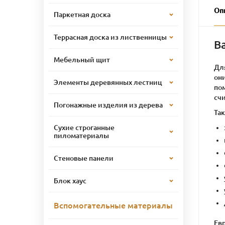
Оп
Паркетная доска
Террасная доска из лиственницы
В
Мебельный щит
Дл
он
Элементы деревянных лестниц
по
счи
Погонажные изделия из дерева
Та
Сухие строганные
пиломатериалы
Стеновые панели
Блок хаус
Вспомогательные материалы
Ев