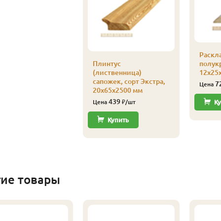
Раскл
Плинтус
полукр
(лиственница)
12х25х
сапожек, сорт Экстра,
7
Цена
20х65х2500 мм
439
Цена
₽/шт
Ку
Купить
гие товары