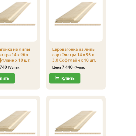
агонка из липы
Евровагонка из липы
Евроваго
кстра 14 x 96 x
сорт Экстра 14 x 96 x
сорт Экст
фтлайн x 10 шт.
3.0 Софтлайн x 10 шт.
2.8 Софт
 740
7 440
6 94
₽/упак
Цена
₽/упак
Цена
пить
Купить
Купи