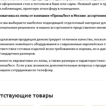
я оформления стен и потолков в бане или сауне. Нежный цвет и 
сслабляющую, приятную атмосферу в помещении.
ровагонка из липы от компании «ПримаЛес» в Москве: ассортимен
ли вы выбираете наиболее подходящий отделочный материал для 
тимальным решением: в нашем ассортименте представлено множест
едлагаемая продукция демонстрирует отличное качество, поскол
именение новейшего оборудования и современных европейских те
ответствие готовых изделий всем требованиям и нормам, но и да
стандартных размеров.
оимость евровагонки из липы, а также размеры и характеристики
римаЛес». Если у вас возникли дополнительные вопросы о проду
 нашим сотрудникам по телефону.
утствующие товары