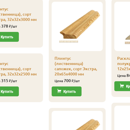
нтус
ственница), сорт
тра, 32х32х3000 мм
378
а
₽/шт
Купить
Плинтус
Раскл
нтус
(лиственница)
полукр
ственница), сорт
сапожек, сорт Экстра,
12х25х
тра, 32х32х2500 мм
20х65х4000 мм
8
Цена
315
700
а
₽/шт
Цена
₽/шт
Ку
Купить
Купить