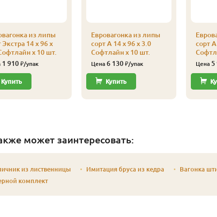
овагонка из липы
Евровагонка из липы
Евров
 Экстра 14 x 96 x
сорт А 14 x 96 x 3.0
сорт А 
Софтлайн x 10 шт.
Софтлайн x 10 шт.
Софтла
1 910
6 130
5
а
₽/упак
Цена
₽/упак
Цена
Купить
Купить
Ку
акже может заинтересовать:
личник из лиственницы
Имитация бруса из кедра
Вагонка шт
ерной комплект