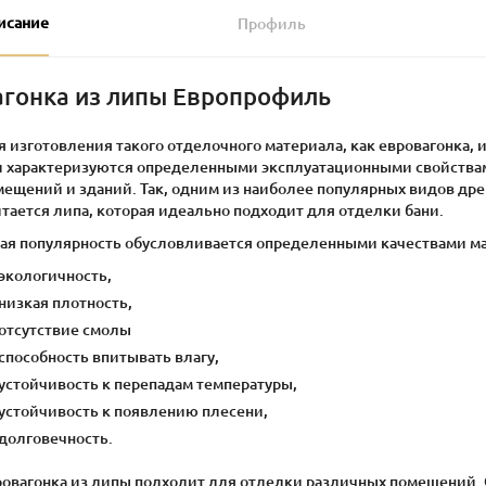
исание
Профиль
агонка из липы Европрофиль
я изготовления такого отделочного материала, как евровагонка,
и характеризуются определенными эксплуатационными свойства
мещений и зданий. Так, одним из наиболее популярных видов др
тается липа, которая идеально подходит для отделки бани.
кая популярность обусловливается определенными качествами м
экологичность,
низкая плотность,
отсутствие смолы
способность впитывать влагу,
устойчивость к перепадам температуры,
устойчивость к появлению плесени,
долговечность.
ровагонка из липы подходит для отделки различных помещений. 