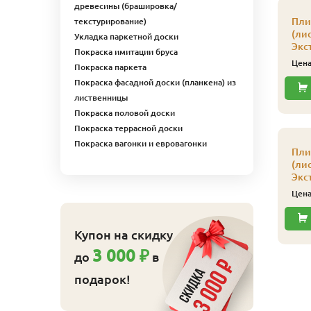
древесины (брашировка/
Пли
текстурирование)
(ли
Укладка паркетной доски
Экс
Покраска имитации бруса
Цен
Покраска паркета
Покраска фасадной доски (планкена) из
лиственницы
Покраска половой доски
Покраска террасной доски
ляймер № 5 100 шт/
Кляймер № 4
Покраска вагонки и евровагонки
п
усиленный 150 шт/уп
Пли
(ли
110
540
ена
₽/упак
Цена
₽/упак
Экс
Купить
Купить
Цен
Купон на скидку
3 000 ₽
до
в
подарок!