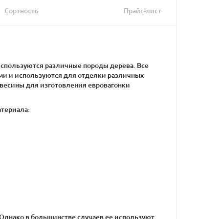
Сортность
Прайс-лист
 используются различные породы дерева. Все
ми и используются для отделки различных
евесины для изготовления евровагонки
атериала:
Однако в большинстве случаев ее используют