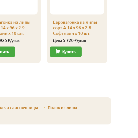
агонка из липы
Евровагонка из липы
Евроваго
14 x 96 x 2.9
сорт А 14 x 96 x 2.8
сорт А 14
йн x 10 шт.
Софтлайн x 10 шт.
Софтлайн
 925
5 720
5 51
₽/упак
Цена
₽/упак
Цена
пить
Купить
Купи
иль из лиственницы
Полок из липы