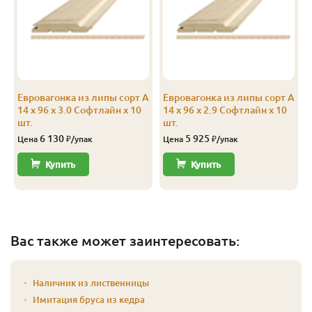
А
14
96
89
2.7
10
А
14
96
89
2.8
10
А
14
96
89
2.9
10
А
Евровагонка из липы сорт А
Евровагонка из липы сорт А
А
14
96
89
3.0
10
14 x 96 x 3.0 Софтлайн x 10
14 x 96 x 2.9 Софтлайн x 10
шт.
шт.
6 130
5 925
Цена
₽/упак
Цена
₽/упак
Купить
Купить
Вас также может заинтересовать:
Наличник из лиственницы
Имитация бруса из кедра