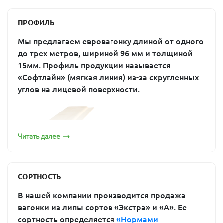
Такая популярность обусловливается определенными
ПРОФИЛЬ
качествами материала:
Мы предлагаем евровагонку длиной от одного
экологичность,
до трех метров, шириной 96 мм и толщиной
низкая плотность,
15мм. Профиль продукции называется
отсутствие смолы
«Софтлайн» (мягкая линия) из-за скругленных
способность впитывать влагу,
углов на лицевой поверхности.
устойчивость к перепадам температуры,
устойчивость к появлению плесени,
долговечность.
Евровагонка из липы подходит для отделки
Читать далее
различных помещений. Однако в большинстве
случаев ее используют для оформления стен и
потолков в бане или сауне. Нежный цвет и приятный
«медовый» аромат способны создать расслабляющую,
СОРТНОСТЬ
приятную атмосферу в помещении.
В нашей компании производится продажа
Евровагонка из липы от компании «ПримаЛес» в
Москве: ассортимент и цены
вагонки из липы сортов «Экстра» и «А». Ее
сортность определяется
«Нормами
Если вы выбираете наиболее подходящий