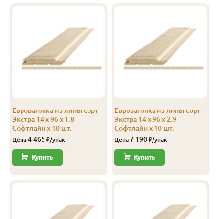
А
14
96
89
1.6
10
А
14
96
89
1.7
10
А
14
96
89
1.8
10
А
14
96
89
1.9
10
А
14
96
89
2.0
10
Евровагонка из липы сорт
Евровагонка из липы сорт
А
14
96
89
2.1
10
Экстра 14 x 96 x 1.8
Экстра 14 x 96 x 2.9
Софтлайн x 10 шт.
Софтлайн x 10 шт.
А
14
96
89
2.2
10
4 465
7 190
Цена
₽/упак
Цена
₽/упак
А
14
96
89
2.3
10
Купить
Купить
А
14
96
89
2.4
10
А
14
96
89
2.5
10
А
14
96
89
2.6
10