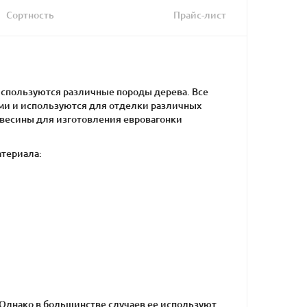
Сортность
Прайс-лист
 используются различные породы дерева. Все
ми и используются для отделки различных
евесины для изготовления евровагонки
атериала:
Однако в большинстве случаев ее используют