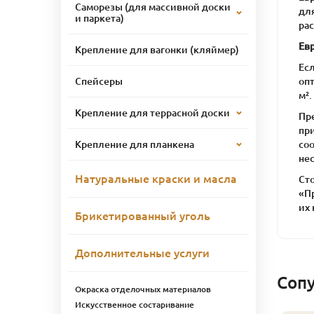
Саморезы (для массивной доски
дл
и паркета)
ра
Ев
Крепление для вагонки (кляймер)
Ес
оп
Спейсеры
м².
Крепление для террасной доски
Пр
пр
со
Крепление для планкена
не
Натуральные краски и масла
Ст
«П
их
Брикетированный уголь
Дополнительные услуги
Соп
Окраска отделочных материалов
Искусственное состаривание