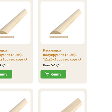
адка
Раскладка
Кляймер
углая (липа),
полукруглая (липа),
уп
2100 мм, сорт О
12х25х1300 мм, сорт О
110
Цена
4
52
₽/шт
Цена
₽/шт
Купи
пить
Купить