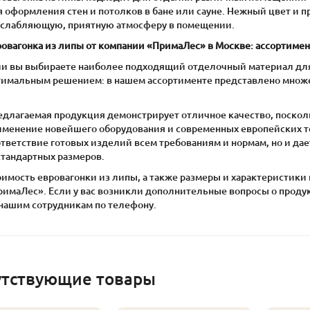
я оформления стен и потолков в бане или сауне. Нежный цвет и 
сслабляющую, приятную атмосферу в помещении.
ровагонка из липы от компании «ПримаЛес» в Москве: ассортимен
ли вы выбираете наиболее подходящий отделочный материал для 
тимальным решением: в нашем ассортименте представлено множест
едлагаемая продукция демонстрирует отличное качество, поскол
именение новейшего оборудования и современных европейских те
ответствие готовых изделий всем требованиям и нормам, но и да
стандартных размеров.
оимость евровагонки из липы, а также размеры и характеристики
римаЛес». Если у вас возникли дополнительные вопросы о проду
 нашим сотрудникам по телефону.
утствующие товары