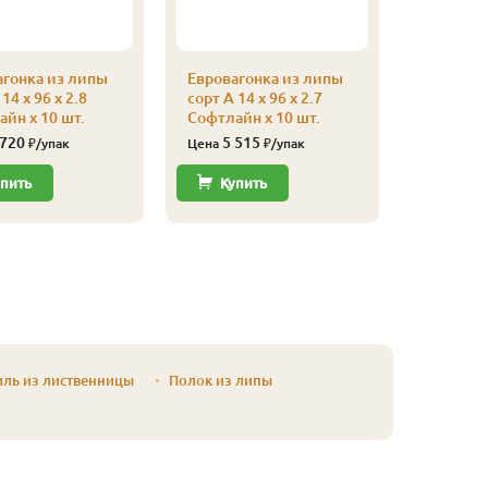
агонка из липы
Евровагонка из липы
Евроваго
14 x 96 x 2.8
сорт А 14 x 96 x 2.7
сорт А 14
йн x 10 шт.
Софтлайн x 10 шт.
Софтлайн
 720
5 515
5 31
₽/упак
Цена
₽/упак
Цена
пить
Купить
Купи
иль из лиственницы
Полок из липы