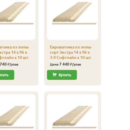
агонка из липы
Евровагонка из липы
Евроваго
кстра 14 x 96 x
сорт Экстра 14 x 96 x
сорт Экст
фтлайн x 10 шт.
3.0 Софтлайн x 10 шт.
2.8 Софт
 740
7 440
6 94
₽/упак
Цена
₽/упак
Цена
пить
Купить
Купи