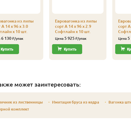
овагонка из липы
Евровагонка из липы
Евров
 А 14 x 96 x 3.0
сорт А 14 x 96 x 2.9
сорт А 
тлайн x 10 шт.
Софтлайн x 10 шт.
Софтла
6 130
5 925
5
а
₽/упак
Цена
₽/упак
Цена
Купить
Купить
Ку
акже может заинтересовать:
личник из лиственницы
Имитация бруса из кедра
Вагонка шт
ерной комплект