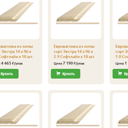
овагонка из липы
Евровагонка из липы
Евров
 Экстра 14 x 96 x
сорт Экстра 14 x 96 x
сорт Э
Софтлайн x 10 шт.
2.9 Софтлайн x 10 шт.
1.0 Со
4 465
7 190
1
а
₽/упак
Цена
₽/упак
Цена
Купить
Купить
Ку