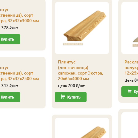
нтус
ственница), сорт
тра, 32х32х3000 мм
378
а
₽/шт
Купить
Плинтус
Раскл
нтус
(лиственница)
полукр
ственница), сорт
сапожек, сорт Экстра,
12х25х
тра, 32х32х2500 мм
20х65х4000 мм
8
Цена
315
700
а
₽/шт
Цена
₽/шт
Ку
Купить
Купить