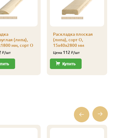
Кляймер
адка
Раскладка плоская
уп
углая (липа),
(липа), сорт О,
110
Цена
1800 мм, сорт О
15х40х2800 мм
2
112
₽/шт
Цена
₽/шт
Купи
пить
Купить