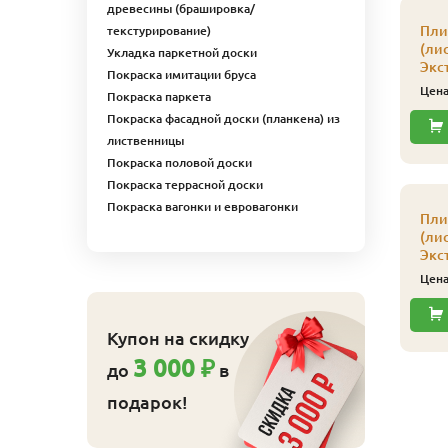
древесины (брашировка/
Пли
текстурирование)
(ли
Укладка паркетной доски
Экс
Покраска имитации бруса
Цен
Покраска паркета
Покраска фасадной доски (планкена) из
лиственницы
Покраска половой доски
Покраска террасной доски
ляймер № 5 100 шт/
Кляймер № 4
Покраска вагонки и евровагонки
п
усиленный 150 шт/уп
Пли
(ли
110
540
ена
₽/упак
Цена
₽/упак
Экс
Купить
Купить
Цен
Купон на скидку
3 000 ₽
до
в
подарок!