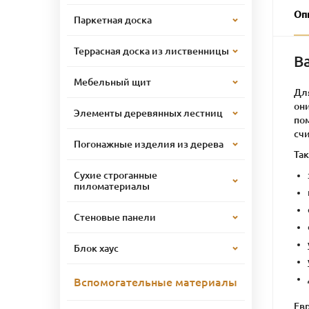
Оп
Паркетная доска
Террасная доска из лиственницы
В
Мебельный щит
Дл
он
Элементы деревянных лестниц
по
счи
Погонажные изделия из дерева
Та
Сухие строганные
пиломатериалы
Стеновые панели
Блок хаус
Вспомогательные материалы
Ев