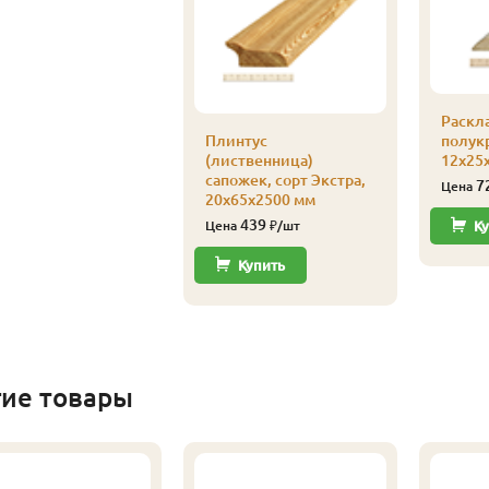
Раскл
Плинтус
полукр
(лиственница)
12х25х
сапожек, сорт Экстра,
7
Цена
20х65х2500 мм
439
Цена
₽/шт
Ку
Купить
гие товары