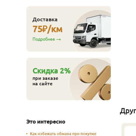
Доставка
75
₽/км
ляймер № 4 100 шт/
п
Подробнее
110
ена
₽/упак
Купить
Cкидка
2
%
при заказе
на сайте
Дру
Это интересно
Как избежать обмана при покупке