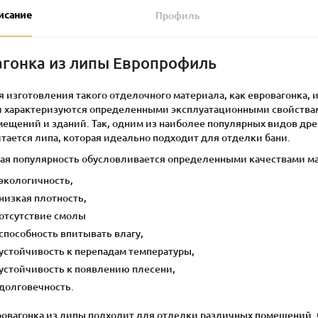
исание
Профиль
агонка из липы Европрофиль
я изготовления такого отделочного материала, как евровагонка,
и характеризуются определенными эксплуатационными свойства
мещений и зданий. Так, одним из наиболее популярных видов др
тается липа, которая идеально подходит для отделки бани.
кая популярность обусловливается определенными качествами м
экологичность,
низкая плотность,
отсутствие смолы
способность впитывать влагу,
устойчивость к перепадам температуры,
устойчивость к появлению плесени,
долговечность.
ровагонка из липы подходит для отделки различных помещений. 