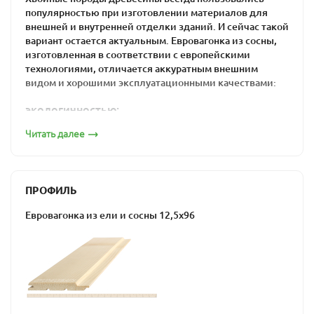
популярностью при изготовлении материалов для
внешней и внутренней отделки зданий. И сейчас такой
вариант остается актуальным. Евровагонка из сосны,
изготовленная в соответствии с европейскими
технологиями, отличается аккуратным внешним
видом и хорошими эксплуатационными качествами:
экологичностью;
прочностью, благодаря высокому содержанию
Читать далее
лигнина;
низкой теплопроводностью;
отличными шумоизолирующими свойствами;
ПРОФИЛЬ
долговечностью, что является результатом
содержания смол в составе древесины;
Евровагонка из ели и сосны 12,5х96
устойчивостью к появлению грибка и
воздействию насекомых.
Евровагонку из сосны стоит купить для внутренней и
внешней обшивки, поскольку ее влажность
составляет 12-14%. Такая особенность обеспечивает
сохранение формы материала и исключает