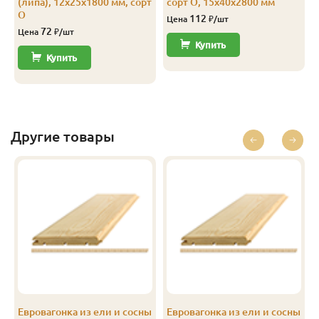
(липа), 12х25х1800 мм, сорт
сорт О, 15х40х2800 мм
С
12.5
96
88
2.5
10
О
112
Цена
₽/шт
72
Цена
₽/шт
С
12.5
96
88
2.7
10
Купить
Купить
С
12.5
96
88
3.0
10
С
12.5
96
88
4.0
10
Другие товары
ы
Евровагонка из ели и сосны
Евровагонка из ели и сосны