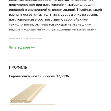
популярностью при изготовлении материалов для
внешней и внутренней отделки зданий. И сейчас такой
вариант остается актуальным. Евровагонка из сосны,
изготовленная в соответствии с европейскими
технологиями, отличается аккуратным внешним
видом и хорошими эксплуатационными качествами:
экологичностью;
прочностью, благодаря высокому содержанию
Читать далее
лигнина;
низкой теплопроводностью;
отличными шумоизолирующими свойствами;
ПРОФИЛЬ
долговечностью, что является результатом
содержания смол в составе древесины;
Евровагонка из ели и сосны 12,5х96
устойчивостью к появлению грибка и
воздействию насекомых.
Евровагонку из сосны стоит купить для внутренней и
внешней обшивки, поскольку ее влажность
составляет 12-14%. Такая особенность обеспечивает
сохранение формы материала и исключает