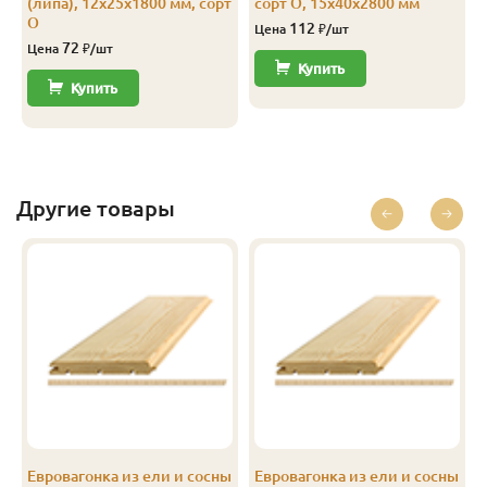
(липа), 12х25х1800 мм, сорт
сорт О, 15х40х2800 мм
С
12.5
96
88
2.5
10
О
112
Цена
₽/шт
72
Цена
₽/шт
С
12.5
96
88
2.7
10
Купить
Купить
С
12.5
96
88
3.0
10
С
12.5
96
88
4.0
10
Другие товары
ы
Евровагонка из ели и сосны
Евровагонка из ели и сосны