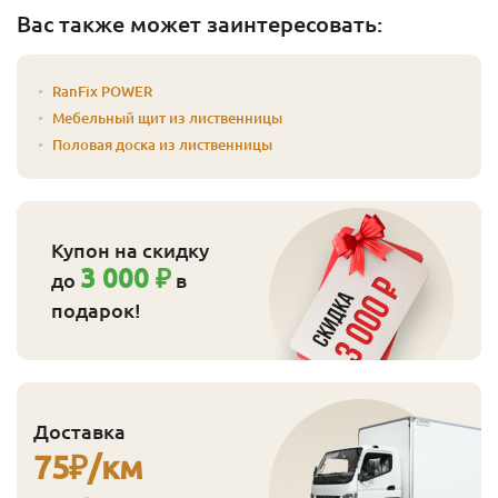
Вас также может заинтересовать:
RanFix POWER
Мебельный щит из лиственницы
Половая доска из лиственницы
Купон на скидку
3 000 ₽
до
в
подарок!
Доставка
75
₽/км