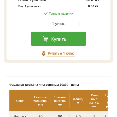
Объём 1 упаковки:
0.032 м3
Вес 1 упаковки:
0.03 кг.
Товар в наличии
1
упак.
Купить
Купить в 1 клик
Фасадная доска из лиственницы 20х90 - цены
Кол-
Цена
Сечение
Сечение
Длина,
во в
за
Сорт
толщина,
ширина,
2
м
пачке,
м
,
мм
мм
шт
руб.
Экстра
20
90
2.0
5
2 900