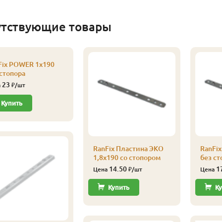
утствующие товары
Fix POWER 1х190
 стопора
23
а
₽/шт
Купить
RanFix Пластина ЭКО
RanFix
1,8х190 со стопором
без ст
14.50
1
Цена
₽/шт
Цена
Купить
Ку