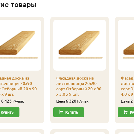
гие товары
адная доска из
Фасадная доска из
Фасадн
твенницы 20х90
лиственницы 20х90
листв
т Отборный 20 x 90
сорт Отборный 20 x 90
сорт Э
0 x 9 шт.
x 3.0 x 9 шт.
4.0 x 9
8 425
6 320
2
а
₽/упак
Цена
₽/упак
Цена
Купить
Купить
Ку