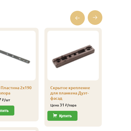
 Пластина 2х190
Скрытое крепление
2043 Ма
опора
для планкена Дуэт-
для нар
фасад
Биофа 2,
7
₽/шт
Садова
31
Цена
₽/пара
11 
пить
Цена
Купить
Купи