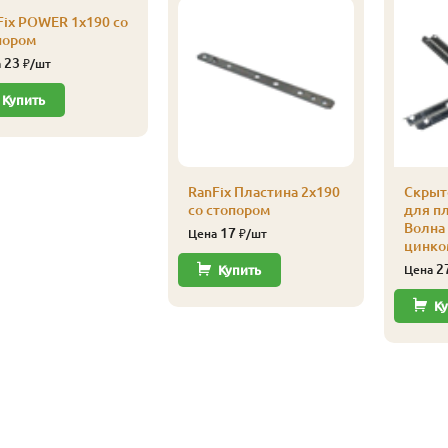
Fix POWER 1х190 со
пором
23
а
₽/шт
Купить
RanFix Пластина 2х190
Скрыт
со стопором
для п
Волна 
17
Цена
₽/шт
цинко
2
Купить
Цена
Ку