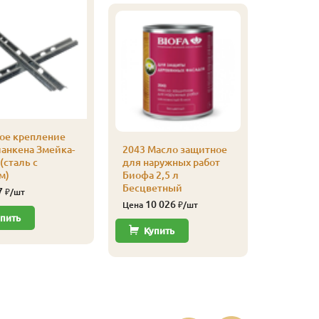
ое крепление
ланкена Змейка-
2043 Масло защитное
(сталь с
для наружных работ
2043 Ма
м)
Биофа 2,5 л
для нар
Бесцветный
Биофа 2,
7
₽/шт
Красное
10 026
Цена
₽/шт
11 
пить
Цена
Купить
Купи