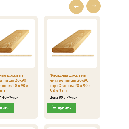
ая доска из
Фасадная доска из
Фасадная
енницы 20х90
лиственницы 20х90
листвен
коном 20 x 90 x
сорт Эконом 20 x 90 x
сорт При
 шт.
3.0 x 5 шт.
2.0 x 5 шт
 140
895
1 98
₽/упак
Цена
₽/упак
Цена
пить
Купить
Купи