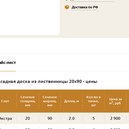
Доставка по РФ
айс-лист
садная доска из лиственницы 20х90 - цены
Сечение
Сечение
Кол-во в
Цена за
Сорт
толщина,
ширина,
Длина, м
пачке,
2
м
, руб.
мм
мм
шт
Экстра
20
90
2.0
5
2 900