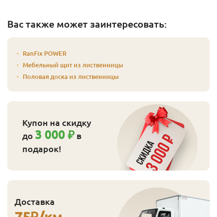
Вас также может заинтересовать:
RanFix POWER
Мебельный щит из лиственницы
Половая доска из лиственницы
Купон на скидку
3 000 ₽
до
в
подарок!
Доставка
75
₽/км