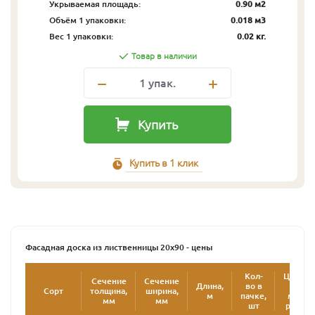
Укрываемая площадь:
0.90 м2
Объём 1 упаковки:
0.018 м3
Вес 1 упаковки:
0.02 кг.
Товар в наличии
1
упак.
Купить
Купить в 1 клик
Фасадная доска из лиственницы 20х90 - цены
Кол-
Цена
Сечение
Сечение
Длина,
во в
за
Сорт
толщина,
ширина,
2
м
пачке,
м
,
мм
мм
шт
руб.