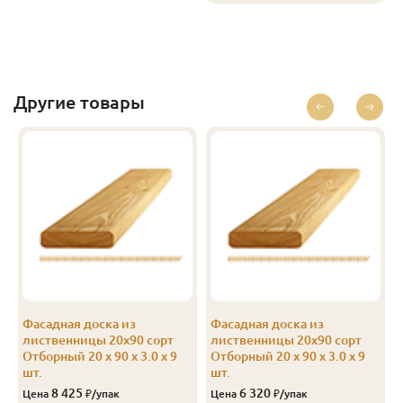
Эконом
20
90
4.0
9
660
Другие товары
Фасадная доска из
Фасадная доска из
-
лиственницы 20х90 сорт
лиственницы 20х90 сорт
Отборный 20 x 90 x 3.0 x 9
Отборный 20 x 90 x 3.0 x 9
шт.
шт.
8 425
6 320
Цена
₽/упак
Цена
₽/упак