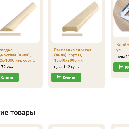
Кляйм
кладка
Раскладка плоская
уп
круглая (липа),
(липа), сорт О,
1
Цена
25х1800 мм, сорт О
15х40х2800 мм
72
112
а
₽/шт
Цена
₽/шт
Ку
Купить
Купить
гие товары