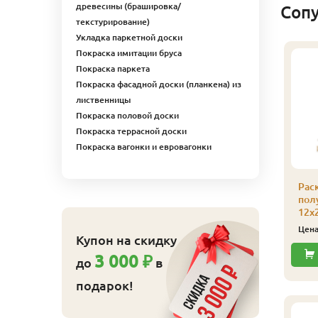
древесины (брашировка/
Соп
текстурирование)
Укладка паркетной доски
Покраска имитации бруса
линтус
Покраска паркета
лиственница), сорт
Покраска фасадной доски (планкена) из
кстра, 32х32х2500 мм
лиственницы
315
ена
₽/шт
Покраска половой доски
Покраска террасной доски
Купить
Покраска вагонки и евровагонки
Плинтус
Рас
(лиственница)
полу
сапожек, сорт Экстра,
12х
20х65х2500 мм
Цен
Купон на скидку
439
Цена
₽/шт
3 000 ₽
до
в
Купить
подарок!