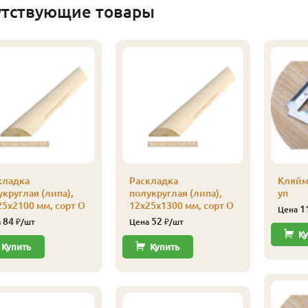
утствующие товары
кладка
Раскладка
Кляйм
круглая (липа),
полукруглая (липа),
уп
25х2100 мм, сорт О
12х25х1300 мм, сорт О
1
Цена
84
52
а
₽/шт
Цена
₽/шт
Ку
Купить
Купить