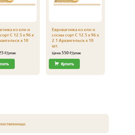
гонка из ели и
Евровагонка из ели и
Евроваго
сорт С 12.5 x 96 x
сосны сорт С 12.5 x 96 x
сосны сор
хангельск x 10
2.1 Архангельск x 10
96 x 3.0
шт.
10 шт.
25
550
1 44
₽/упак
Цена
₽/упак
Цена
пить
Купить
Купи
 лиственницы