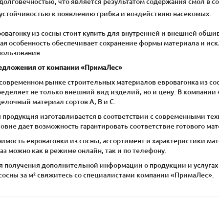
долговечностью, что является результатом содержания смол в с
устойчивостью к появлению грибка и воздействию насекомых.
овагонку из сосны стоит купить для внутренней и внешней обшив
кая особенность обеспечивает сохранение формы материала и и
пользования.
едложения от компании «ПримаЛес»
 современном рынке строительных материалов евровагонка из сос
ределяет не только внешний вид изделий, но и цену. В компании
елочный материал сортов А, В и С.
я продукция изготавливается в соответствии с современными те
ловие дает возможность гарантировать соответствие готового ма
оимость евровагонки из сосны, ассортимент и характеристики ма
аз можно как в режиме онлайн, так и по телефону.
я получения дополнительной информации о продукции и услугах 
 сосны за м² свяжитесь со специалистами компании «ПримаЛес».