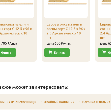
овагонка из ели и
Евровагонка из ели и
Еврова
ы сорт С 12.5 x 96 x
сосны сорт С 12.5 x 96 x
сосны 
Архангельск x 10
2.5 Архангельск x 10
2.4 Ар
шт.
шт.
705
650
6
а
₽/упак
Цена
₽/упак
Цена
Купить
Купить
Ку
акже может заинтересовать:
личник из лиственницы
Хвойный наличник
Вагонка штиль из