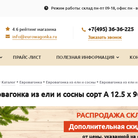
Режим работы: склад пн-пт 09-18, офис пн - в
+7(495) 36-36-225
4.6 рейтинг магазина
info@eurowagonka.ru
Заказать звонок
ПРАЙС-ЛИСТ
ПОЛЕЗНАЯ ИНФОРМАЦИЯ
КО
-
-
-
-
Каталог
Евровагонка
Евровагонка из ели и сосны
Евровагонка из ели и 
вагонка из ели и сосны сорт А 12.5 x 9
РАСПРОДАЖА СК
Дополнительная ски
от цены, указанной на 