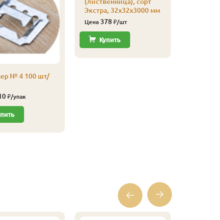
(лиственница), сорт
Плинтус
Экстра, 32х32х3000 мм
(листве
сапожек,
378
Цена
₽/шт
20х65х4
700
Купить
Цена
Купи
ер № 4 100 шт/
10
₽/упак
пить