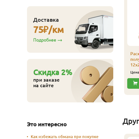
линтус
лиственница)
апожек, сорт Экстра,
0х65х4000 мм
Доставка
700
ена
₽/шт
75
₽/км
Купить
Подробнее
Рас
полу
12х
Cкидка
2
%
Цен
при заказе
на сайте
Дру
Это интересно
Как избежать обмана при покупке