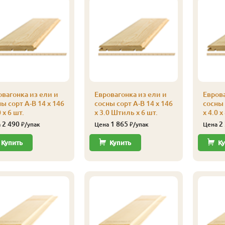
овагонка из ели и
Евровагонка из ели и
Еврова
ы сорт А-В 14 x 146
сосны сорт А-В 14 x 146
сосны 
0 x 6 шт.
x 3.0 Штиль x 6 шт.
x 4.0 x
2 490
1 865
2
а
₽/упак
Цена
₽/упак
Цена
Купить
Купить
Ку