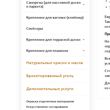
Саморезы (для массивной доски
и паркета)
Евр
Крепление для вагонки (кляймер)
Та
ис
Спейсеры
Пр
Крепление для террасной доски
На
оп
Крепление для планкена
отд
Вс
Натуральные краски и масла
ус
Ст
Брикетированный уголь
зак
Дл
из
Дополнительные услуги
Окраска отделочных материалов
Искусственное состаривание