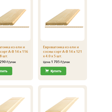
гонка из ели и
Евровагонка из ели и
Евроваго
сорт А-В 14 x 116
сосны сорт А-В 14 x 121
сосны со
 8 шт.
x 4.0 x 5 шт.
x 5.0 x 5 
 290
1 705
2 59
₽/упак
Цена
₽/упак
Цена
пить
Купить
Купи