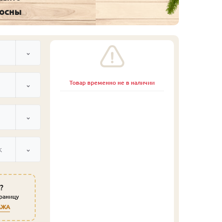
сосны
Товар временно не в наличии
к
?
траницу
АЖА