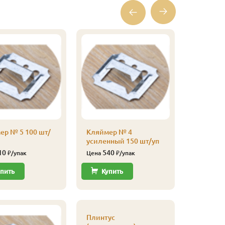
Плинтус
(листвен
Экстра, 
315
Цена
Купи
ер № 5 100 шт/
Кляймер № 4
усиленный 150 шт/уп
10
540
₽/упак
Цена
₽/упак
пить
Купить
Плинтус