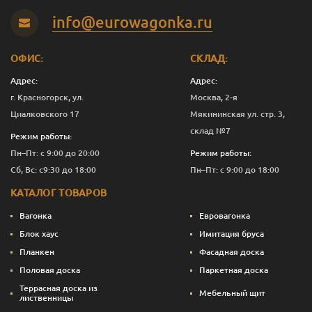
Сталь
1
5 266
Перейти
info@eurowagonka.ru
Сталь
2.5
12 631
Перейти
ОФИС:
СКЛАД:
Тик темный
0.125
843
Перейти
Адрес:
Адрес:
Тик темный
1
5 266
Перейти
г. Красногорск, ул.
Москва, 2-я
Циалковского 17
Мякининская ул. стр. 3,
Тик темный
2.5
12 631
Перейти
склад №7
Режим работы:
Пн–Пт: с 9:00 до 20:00
Режим работы:
Сб, Вс: с9:30 до 18:00
Пн–Пт: с 9:00 до 18:00
КАТАЛОГ ТОВАРОВ
Вагонка
Евровагонка
Блок хаус
Имитация бруса
Планкен
Фасадная доска
Половая доска
Паркетная доска
Террасная доска из
Мебельный щит
лиственницы