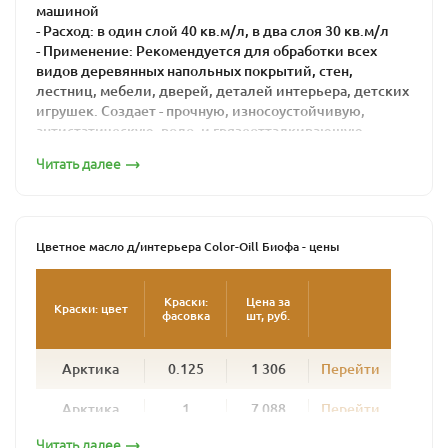
машиной
- Расход: в один слой 40 кв.м/л, в два слоя 30 кв.м/л
- Применение: Рекомендуется для обработки всех
видов деревянных напольных покрытий, стен,
лестниц, мебели, дверей, деталей интерьера, детских
игрушек. Создает - прочную, износоустойчивую,
антистатическую, водо- и грязеотталкивающую
поверхность.
Читать далее
- Поверхность: матовая
- Время высыхания: 16-24 часов
BIOFA Color-Oil For Indoors - не содержащий
растворителей продукт, состоящий из
Цветное масло д/интерьера Color-Oill Биофа - цены
высококачественных биомасел и восков.
Создает устойчивую к образованию пятен, прочную и
Краски:
Цена за
Краски: цвет
фасовка
шт, руб.
износостойкую поверхность. Обладает
антистатическим эффектом. Придаёт поверхности
водо – и грязеотталкивающие свойства, легкость в
Арктика
0.125
1 306
Перейти
уходе. Продукт прост в применении и легко
наноситься кистью, валиком или методом
Арктика
1
7 088
Перейти
располировки.
Читать далее