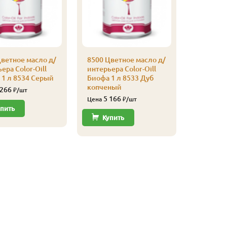
ветное масло д/
8500 Цветное масло д/
8500 Цве
ера Color-Oill
интерьера Color-Oill
интерьер
 1 л 8534 Серый
Биофа 1 л 8533 Дуб
Биофа 1 
копченый
 266
5 11
₽/шт
Цена
5 166
Цена
₽/шт
пить
Купи
Купить