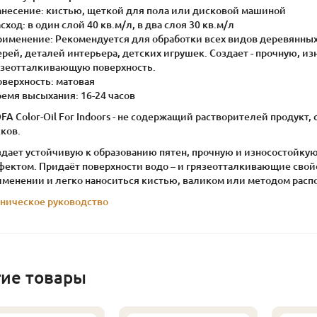
Нанесение: кистью, щеткой для пола или дисковой машиной
асход: в один слой 40 кв.м/л, в два слоя 30 кв.м/л
Применение: Рекомендуется для обработки всех видов деревянных
рей, деталей интерьера, детских игрушек. Создает - прочную, из
язеотталкивающую поверхность.
оверхность: матовая
ремя высыхания: 16-24 часов
FA Color-Oil For Indoors - не содержащий растворителей продукт
ков.
здает устойчивую к образованию пятен, прочную и износостойку
ектом. Придаёт поверхности водо – и грязеотталкивающие свойст
именении и легко наноситься кистью, валиком или методом расп
хническое руководство
гие товары