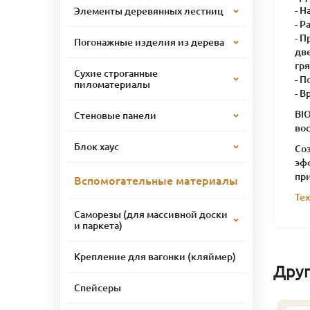
- 
Элементы деревянных лестниц
- Р
- 
Погонажные изделия из дерева
две
гр
Сухие строганные
- П
пиломатериалы
- В
BIO
Стеновые панели
вос
Блок хаус
Со
эфф
пр
Вспомогательные материалы
Те
Саморезы (для массивной доски
и паркета)
Крепление для вагонки (кляймер)
Дру
Спейсеры