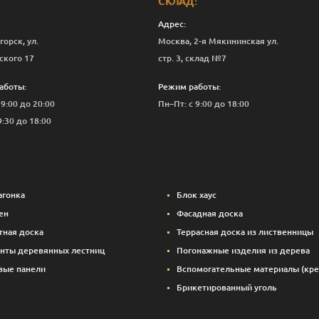
СКЛАД:
Адрес:
горск, ул.
Москва, 2-я Мякининская ул.
ского 17
стр. 3, склад №7
аботы:
Режим работы:
 9:00 до 20:00
Пн–Пт: с 9:00 до 18:00
9:30 до 18:00
агонка
Блок хаус
ен
Фасадная доска
тная доска
Террасная доска из лиственницы
нты деревянных лестниц
Погонажные изделия из дерева
вые панели
Вспомогательные материалы (кре
Брикетированный уголь