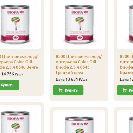
0 Цветное масло д/
8500 Цветное масло д/
8500 Ц
рьера Color-Oill
интерьера Color-Oill
интерь
а 2,5 л 8546 Венге
Биофа 2,5 л 8545
Биофа 
Грецкий орех
Брази
14 756
а
₽/шт
13 631
1
Цена
₽/шт
Цена
Купить
Купить
Ку