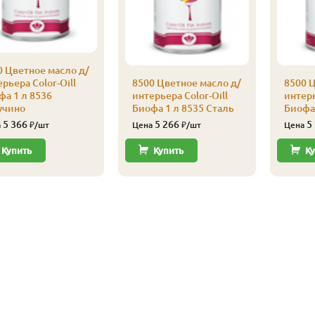
0 Цветное масло д/
рьера Color-Oill
8500 Цветное масло д/
8500 Ц
фа 1 л 8536
интерьера Color-Oill
интерь
учино
Биофа 1 л 8535 Сталь
Биофа
5 366
5 266
5
а
₽/шт
Цена
₽/шт
Цена
Купить
Купить
Ку