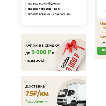
Покраска половой доски
Покраска террасной доски
Покраска вагонки и евровагонки
850
500 Цветное масло д/
8500 Цветное масло д/
инте
нтерьера Color-Oill
интерьера Color-Oill
Био
иофа 0,125 л 8521
Биофа 0,125 л 8511
Кап
еребро
Арктика
Цен
Купон на скидку
1 243
1 306
ена
₽/шт
Цена
₽/шт
3 000 ₽
до
в
Купить
Купить
подарок!
Доставка
75
₽/км
Подробнее