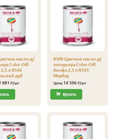
ветное масло д/
8500 Цветное масло д/
8500 Цве
ера Color-Oill
интерьера Color-Oill
интерьер
2,5 л 8544
Биофа 2,5 л 8543
Биофа 2,
льский дуб
Мербау
темный
2 881
14 506
12 
₽/шт
Цена
₽/шт
Цена
пить
Купить
Купи