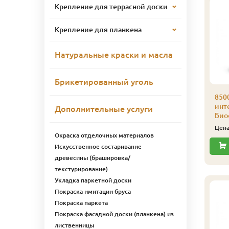
Крепление для террасной доски
Крепление для планкена
Натуральные краски и масла
Брикетированный уголь
500 Цветное масло д/
8500 Цветное масло д/
850
нтерьера Color-Oill
интерьера Color-Oill
инте
Дополнительные услуги
иофа 1 л 8539
Биофа 1 л 8537
Биоф
оричневый
Махагон
Цен
Окраска отделочных материалов
5 316
5 266
ена
₽/шт
Цена
₽/шт
Искусственное состаривание
Купить
Купить
древесины (брашировка/
текстурирование)
Укладка паркетной доски
Покраска имитации бруса
Покраска паркета
Покраска фасадной доски (планкена) из
лиственницы