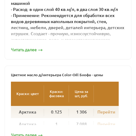
машиной
- Расход: в один слой 40 кв.м/л, в два слоя 30 кв.м/л
- Применение: Рекомендуется для обработки всех
видов деревянных напольных покрытий, стен,
лестниц, мебели, дверей, деталей интерьера, детских
игрушек. Создает - прочную, износоустойчивую,
антистатическую, водо- и грязеотталкивающую
поверхность.
Читать далее
- Поверхность: матовая
- Время высыхания: 16-24 часов
BIOFA Color-Oil For Indoors - не содержащий
растворителей продукт, состоящий из
Цветное масло д/интерьера Color-Oill Биофа - цены
высококачественных биомасел и восков.
Создает устойчивую к образованию пятен, прочную и
Краски:
Цена за
Краски: цвет
фасовка
шт, руб.
износостойкую поверхность. Обладает
антистатическим эффектом. Придаёт поверхности
водо – и грязеотталкивающие свойства, легкость в
Арктика
0.125
1 306
Перейти
уходе. Продукт прост в применении и легко
наноситься кистью, валиком или методом
Арктика
1
7 088
Перейти
располировки.
Читать далее