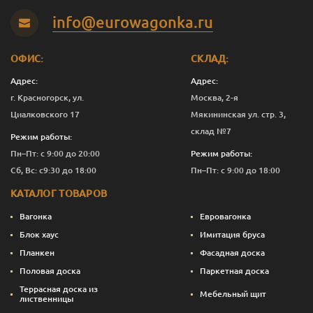
Сталь
1
5 266
Перейти
info@eurowagonka.ru
Сталь
2.5
12 631
Перейти
ОФИС:
СКЛАД:
Тик темный
0.125
843
Перейти
Адрес:
Адрес:
Тик темный
1
5 266
Перейти
г. Красногорск, ул.
Москва, 2-я
Циалковского 17
Мякининская ул. стр. 3,
Тик темный
2.5
12 631
Перейти
склад №7
Режим работы:
Пн–Пт: с 9:00 до 20:00
Режим работы:
Сб, Вс: с9:30 до 18:00
Пн–Пт: с 9:00 до 18:00
КАТАЛОГ ТОВАРОВ
Вагонка
Евровагонка
Блок хаус
Имитация бруса
Планкен
Фасадная доска
Половая доска
Паркетная доска
Террасная доска из
Мебельный щит
лиственницы