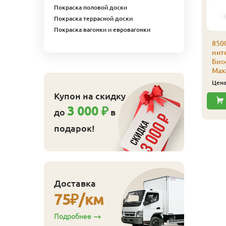
Покраска половой доски
Покраска террасной доски
Покраска вагонки и евровагонки
850
500 Цветное масло д/
8500 Цветное масло д/
инте
нтерьера Color-Oill
интерьера Color-Oill
Био
иофа 0,125 л 8521
Биофа 0,125 л 8511
Мах
еребро
Арктика
Цен
1 243
1 306
ена
₽/шт
Цена
₽/шт
Купон на скидку
3 000 ₽
Купить
Купить
до
в
подарок!
Доставка
75
₽/км
Подробнее