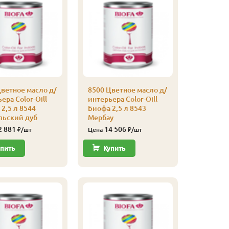
ветное масло д/
8500 Цветное масло д/
8500 Цве
ера Color-Oill
интерьера Color-Oill
интерьер
2,5 л 8544
Биофа 2,5 л 8543
Биофа 2,
льский дуб
Мербау
темный
2 881
14 506
12 
₽/шт
Цена
₽/шт
Цена
пить
Купить
Купи