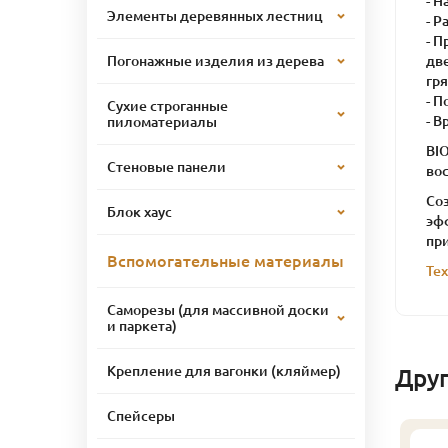
- 
Элементы деревянных лестниц
- Р
- 
две
Погонажные изделия из дерева
гр
- П
Сухие строганные
- В
пиломатериалы
BIO
Стеновые панели
вос
Со
Блок хаус
эфф
пр
Вспомогательные материалы
Те
Саморезы (для массивной доски
и паркета)
Крепление для вагонки (кляймер)
Дру
Спейсеры