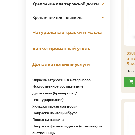
Крепление для террасной доски
Крепление для планкена
Натуральные краски и масла
Брикетированный уголь
500 Цветное масло д/
8500 Цветное масло д/
850
нтерьера Color-Oill
интерьера Color-Oill
инте
Дополнительные услуги
иофа 1 л 8539
Биофа 1 л 8538
Биоф
оричневый
Соломенный
Цен
5 316
5 066
ена
₽/шт
Цена
₽/шт
Окраска отделочных материалов
Искусственное состаривание
Купить
Купить
древесины (брашировка/
текстурирование)
Укладка паркетной доски
Покраска имитации бруса
Покраска паркета
Покраска фасадной доски (планкена) из
лиственницы