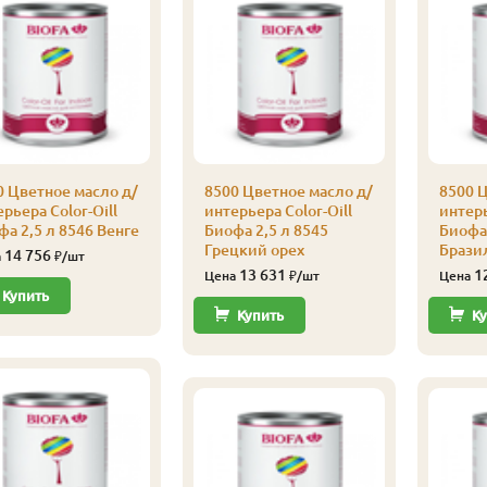
0 Цветное масло д/
8500 Цветное масло д/
8500 Ц
рьера Color-Oill
интерьера Color-Oill
интерь
а 2,5 л 8546 Венге
Биофа 2,5 л 8545
Биофа 
Грецкий орех
Брази
14 756
а
₽/шт
13 631
1
Цена
₽/шт
Цена
Купить
Купить
Ку