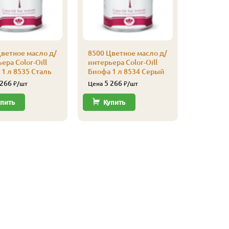
ветное масло д/
8500 Цветное масло д/
8500 Цве
ера Color-Oill
интерьера Color-Oill
интерьер
1 л 8535 Сталь
Биофа 1 л 8534 Серый
Биофа 1 
копчены
 266
5 266
₽/шт
Цена
₽/шт
5 16
Цена
пить
Купить
Купи