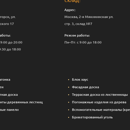
СКЛАД:
Адрес:
горск, ул.
Москва, 2-я Мякининская ул.
ского 17
стр. 3, склад №7
аботы:
Режим работы:
 9:00 до 20:00
Пн–Пт: с 9:00 до 18:00
9:30 до 18:00
агонка
Блок хаус
ен
Фасадная доска
тная доска
Террасная доска из лиственницы
нты деревянных лестниц
Погонажные изделия из дерева
вые панели
Вспомогательные материалы (кре
Брикетированный уголь