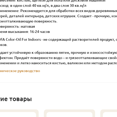
Нанесение: кистью, щеткой для пола или дисковой машиной
асход: в один слой 40 кв.м/л, в два слоя 30 кв.м/л
Применение: Рекомендуется для обработки всех видов деревянных
рей, деталей интерьера, детских игрушек. Создает - прочную, из
язеотталкивающую поверхность.
оверхность: матовая
ремя высыхания: 16-24 часов
FA Color-Oil For Indoors - не содержащий растворителей продукт
ков.
здает устойчивую к образованию пятен, прочную и износостойку
ектом. Придаёт поверхности водо – и грязеотталкивающие свойст
именении и легко наноситься кистью, валиком или методом расп
хническое руководство
гие товары