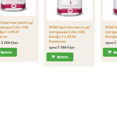
0 Цветное масло д/
рьера Color-Oill
8500 Цветное масло д/
8500 Ц
фа 1 л 8537
интерьера Color-Oill
интерь
агон
Биофа 1 л 8536
Биофа 
Капучино
5 266
5
а
₽/шт
Цена
5 366
Цена
₽/шт
Купить
Ку
Купить