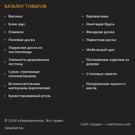
КАТАЛОГ ТОВАРОВ
Вагонка
Евровагонка
Блок хаус
Имитация бруса
Планкен
Фасадная доска
Половая доска
Паркетная доска
Террасная доска из
Мебельный щит
лиственницы
Элементы деревянных
Погонажные изделия из
лестниц
дерева
Сухие строганные
Стеновые панели
пиломатериалы
Вспомогательные
Натуральные краски и
материалы (крепления)
масла
Брикетированный уголь
© 2026 «Евровагонка». Все права
Сайт создан — svettsova.com
защищены.