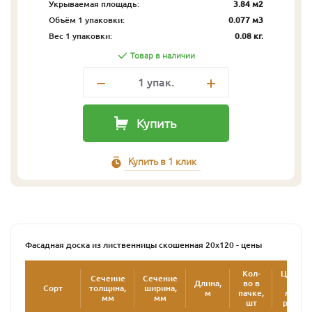
Укрываемая площадь:
3.84 м2
Объём 1 упаковки:
0.077 м3
Вес 1 упаковки:
0.08 кг.
Товар в наличии
1
упак.
Купить
Купить в 1 клик
Фасадная доска из лиственницы скошенная 20х120 - цены
Кол-
Цена
Сечение
Сечение
Длина,
во в
за
Сорт
толщина,
ширина,
2
м
пачке,
м
,
мм
мм
шт
руб.