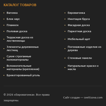
КАТАЛОГ ТОВАРОВ
Вагонка
Евровагонка
Блок хаус
Имитация бруса
Планкен
Фасадная доска
Половая доска
Паркетная доска
Террасная доска из
Мебельный щит
лиственницы
Элементы деревянных
Погонажные изделия из
лестниц
дерева
Сухие строганные
Стеновые панели
пиломатериалы
Вспомогательные
Натуральные краски и
материалы (крепления)
масла
Брикетированный уголь
© 2026 «Евровагонка». Все права
Сайт создан — svettsova.com
защищены.