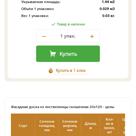
Укрываемая площадь:
1.44 м2
Объём 1 упаковки:
0.029 м3
Вес 1 упаковки:
0.03 кг.
Товар в наличии
1
упак.
Купить
Купить в 1 клик
Фасадная доска из лиственницы скошенная 20х120 - цены
Кол-
Цена
Сечение
Сечение
Длина,
во в
за
Сорт
толщина,
ширина,
2
м
пачке,
м
,
мм
мм
шт
руб.