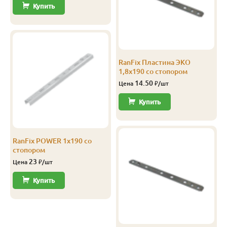
Купить
Прима
20
90
4.0
5
2 200
А-В
20
90
2.0
5
1 750
А-В
20
90
2.5
4
1 750
RanFix Пластина ЭКО
1,8х190 со стопором
А-В
20
90
3.0
5
1 752
14.50
Цена
₽/шт
А-В
20
90
4.0
5
1 750
Купить
А-В
20
90
5.0
4
1 750
В-С
20
90
2.0
4
1 090
RanFix POWER 1х190 со
стопором
В-С
20
90
2.5
4
1 094
23
Цена
₽/шт
В-С
20
90
3.0
5
1 093
Купить
В-С
20
90
3.5
5
1 092
В-С
20
90
4.0
5
1 092