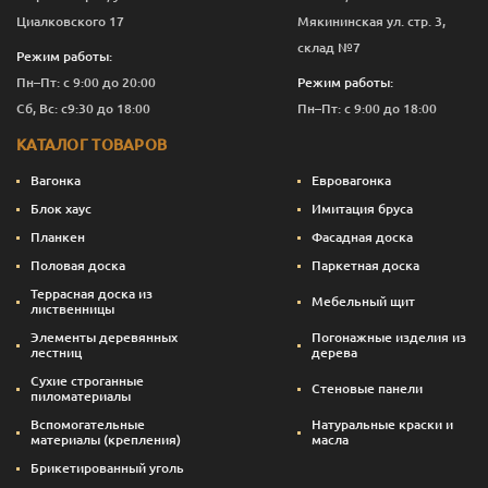
Циалковского 17
Мякининская ул. стр. 3,
склад №7
Режим работы:
Пн–Пт: с 9:00 до 20:00
Режим работы:
Сб, Вс: с9:30 до 18:00
Пн–Пт: с 9:00 до 18:00
КАТАЛОГ ТОВАРОВ
Вагонка
Евровагонка
Блок хаус
Имитация бруса
Планкен
Фасадная доска
Половая доска
Паркетная доска
Террасная доска из
Мебельный щит
лиственницы
Элементы деревянных
Погонажные изделия из
лестниц
дерева
Сухие строганные
Стеновые панели
пиломатериалы
Вспомогательные
Натуральные краски и
материалы (крепления)
масла
Брикетированный уголь