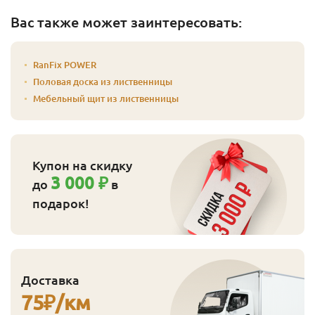
Вас также может заинтересовать:
RanFix POWER
Половая доска из лиственницы
Мебельный щит из лиственницы
Купон на скидку
3 000 ₽
до
в
подарок!
Доставка
75
₽/км