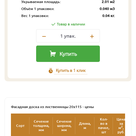
Укрываемая площадь:
2.01 м2
Объём 1 упаковки:
0.040 м3
Вес 1 упаковки:
0.04 кг.
Товар в наличии
1
упак.
Купить
Купить в 1 клик
Фасадная доска из лиственницы 20х115 - цены
Кол-
Цена
Ц
Сечение
Сечение
Длина,
во в
за
Сорт
толщина,
ширина,
2
м
пачке,
м
,
у
мм
мм
шт
руб.
р