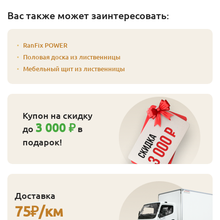
Вас также может заинтересовать:
RanFix POWER
Половая доска из лиственницы
Мебельный щит из лиственницы
Купон на скидку
3 000 ₽
до
в
подарок!
Доставка
75
₽/км