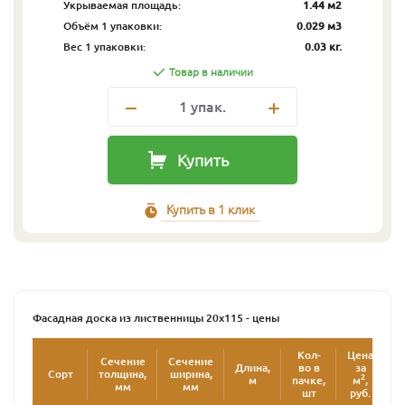
Укрываемая площадь:
1.44 м2
Объём 1 упаковки:
0.029 м3
Вес 1 упаковки:
0.03 кг.
Товар в наличии
1
упак.
Купить
Купить в 1 клик
Фасадная доска из лиственницы 20х115 - цены
Кол-
Цена
Ц
Сечение
Сечение
Длина,
во в
за
Сорт
толщина,
ширина,
2
м
пачке,
м
,
у
мм
мм
шт
руб.
р