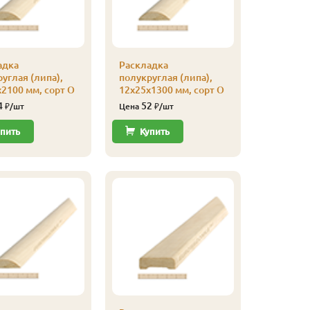
адка
Раскладка
Кляймер
углая (липа),
полукруглая (липа),
уп
2100 мм, сорт О
12х25х1300 мм, сорт О
110
Цена
4
52
₽/шт
Цена
₽/шт
Купи
пить
Купить
Кляймер