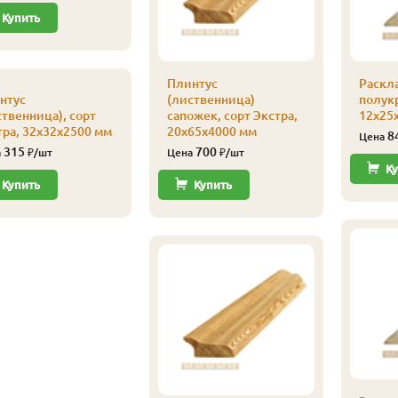
Купить
Плинтус
Раскл
нтус
(лиственница)
полукр
ственница), сорт
сапожек, сорт Экстра,
12х25х
тра, 32х32х2500 мм
20х65х4000 мм
8
Цена
315
700
а
₽/шт
Цена
₽/шт
Ку
Купить
Купить