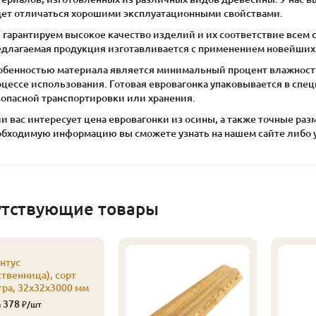
дет отличаться хорошими эксплуатационными свойствами.
 гарантируем высокое качество изделий и их соответствие всем 
едлагаемая продукция изготавливается с применением новейших 
обенностью материала является минимальный процент влажност
оцессе использования. Готовая евровагонка упаковывается в сп
зопасной транспортировки или хранения.
и вас интересует цена евровагонки из осины, а также точные р
обходимую информацию вы сможете узнать на нашем сайте либо у
утствующие товары
нтус
ственница), сорт
тра, 32х32х3000 мм
378
а
₽/шт