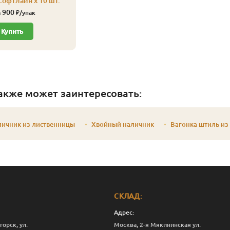
Софтлайн x 10 шт.
900
а
₽/упак
Купить
акже может заинтересовать:
личник из лиственницы
Хвойный наличник
Вагонка штиль из
СКЛАД:
Адрес:
горск, ул.
Москва, 2-я Мякининская ул.