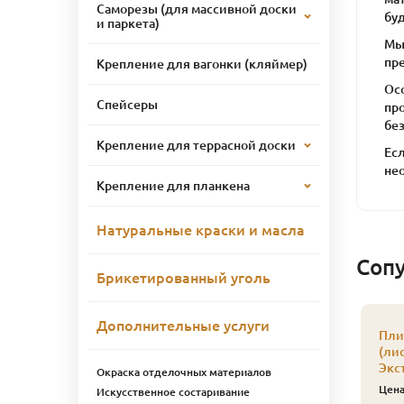
Саморезы (для массивной доски
бу
и паркета)
Мы
пр
Крепление для вагонки (кляймер)
Ос
Спейсеры
пр
бе
Крепление для террасной доски
Есл
не
Крепление для планкена
Натуральные краски и масла
Соп
Брикетированный уголь
Дополнительные услуги
Пли
(ли
Экс
Окраска отделочных материалов
Цен
Искусственное состаривание