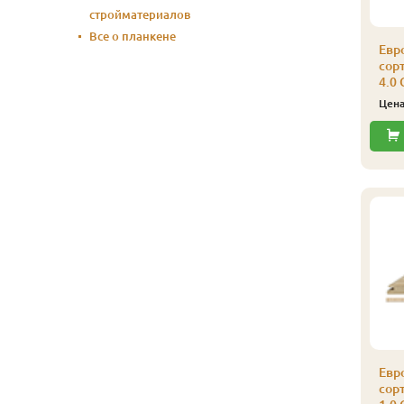
стройматериалов
Все о планкене
Евр
сорт
4.0 
Цен
Евр
сорт