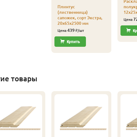
Раскл
Плинтус
полукр
(лиственница)
12х25х
сапожек, сорт Экстра,
7
Цена
20х65х2500 мм
439
Цена
₽/шт
Ку
Купить
гие товары