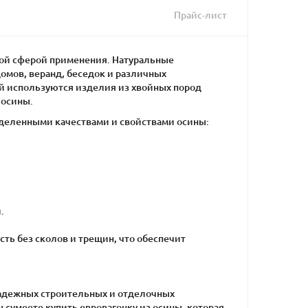
Прайс-лист
кой сферой применения. Натуральные
мов, веранд, беседок и различных
й используются изделия из хвойных пород
 осины.
еделенными качествами и свойствами осины:
.
ть без сколов и трещин, что обеспечит
надежных строительных и отделочных
 сумеете купить евровагонку из осины, которая