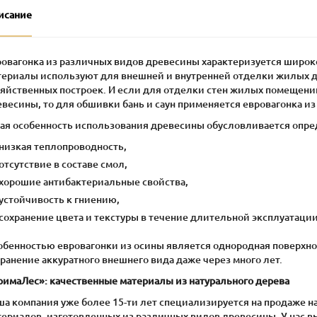
исание
ровагонка из различных видов древесины характеризуется широ
териалы используют для внешней и внутренней отделки жилых до
зяйственных построек. И если для отделки стен жилых помещени
весины, то для обшивки бань и саун применяется евровагонка из
кая особенность использования древесины обусловливается опр
низкая теплопроводность,
отсутствие в составе смол,
хорошие антибактериальные свойства,
устойчивость к гниению,
сохранение цвета и текстуры в течение длительной эксплуатации
обенностью евровагонки из осины является однородная поверхнос
ранение аккуратного внешнего вида даже через много лет.
римаЛес»: качественные материалы из натурального дерева
ша компания уже более 15-ти лет специализируется на продаже 
ериалов, изготовленных из различных видов древесины. У нас вы