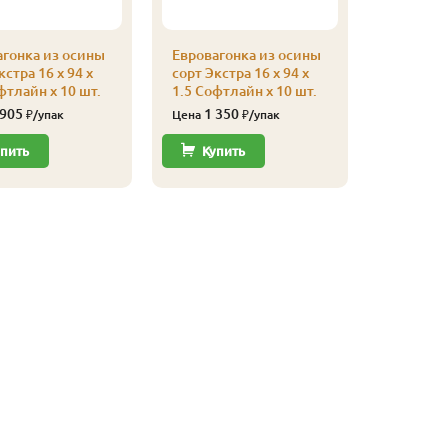
агонка из осины
Евровагонка из осины
кстра 16 x 94 x
сорт Экстра 16 x 94 x
фтлайн x 10 шт.
1.5 Софтлайн x 10 шт.
 905
1 350
₽/упак
Цена
₽/упак
пить
Купить