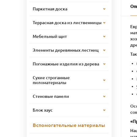
Оп
Паркетная доска
Террасная доска из лиственницы
Ев
ма
Мебельный щит
хо
дре
Элементы деревянных лестниц
Та
Погонажные изделия из дерева
Сухие строганные
пиломатериалы
Стеновые панели
Ос
Блок хаус
сох
«П
Вспомогательные материалы
На
мат