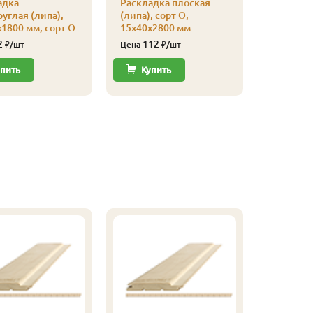
адка
Раскладка плоская
уп
углая (липа),
(липа), сорт О,
110
Цена
1800 мм, сорт О
15х40х2800 мм
2
112
₽/шт
Цена
₽/шт
Купи
пить
Купить