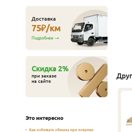
п
110
ена
₽/упак
Доставка
Купить
75
₽/км
Подробнее
Cкидка
2
%
Дру
при заказе
на сайте
Это интересно
Как избежать обмана при покупке