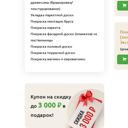
древесины (брашировка/
текстурирование)
Укладка паркетной доски
Покраска имитации бруса
ляймер № 5 100 шт/
Кляймер № 4
Покраска паркета
п
усиленный 150 шт/уп
Пли
Покраска фасадной доски (планкена) из
(ли
110
540
ена
₽/упак
Цена
₽/упак
лиственницы
Экс
Покраска половой доски
Купить
Купить
Цен
Покраска террасной доски
Покраска вагонки и евровагонки
Купон на скидку
3 000 ₽
до
в
подарок!
ляймер № 4 100 шт/